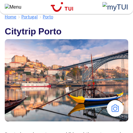
Overslaan
en
naar
Home
Portugal
Porto
de
Citytrip Porto
algemene
inhoud
gaan