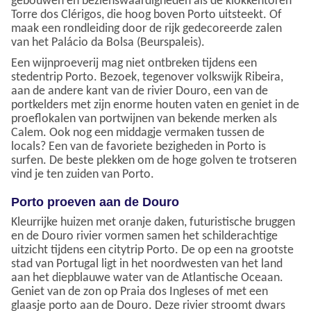
gebouwen en bezienswaardigheden als de klokkentoren
Torre dos Clérigos, die hoog boven Porto uitsteekt. Of
maak een rondleiding door de rijk gedecoreerde zalen
van het Palácio da Bolsa (Beurspaleis).
Een wijnproeverij mag niet ontbreken tijdens een
stedentrip Porto. Bezoek, tegenover volkswijk Ribeira,
aan de andere kant van de rivier Douro, een van de
portkelders met zijn enorme houten vaten en geniet in de
proeflokalen van portwijnen van bekende merken als
Calem. Ook nog een middagje vermaken tussen de
locals? Een van de favoriete bezigheden in Porto is
surfen. De beste plekken om de hoge golven te trotseren
vind je ten zuiden van Porto.
Porto proeven aan de Douro
Kleurrijke huizen met oranje daken, futuristische bruggen
en de Douro rivier vormen samen het schilderachtige
uitzicht tijdens een citytrip Porto. De op een na grootste
stad van Portugal ligt in het noordwesten van het land
aan het diepblauwe water van de Atlantische Oceaan.
Geniet van de zon op Praia dos Ingleses of met een
glaasje porto aan de Douro. Deze rivier stroomt dwars