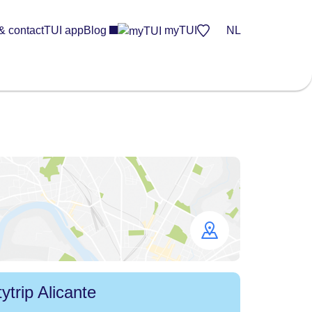
& contact
TUI app
Blog
myTUI
NL
Open
map
tytrip Alicante