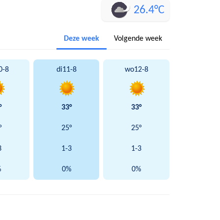
26.4°C
Deze week
Volgende week
0-8
di
11-8
wo
12-8
°
33°
33°
°
25°
25°
3
1-3
1-3
%
0%
0%