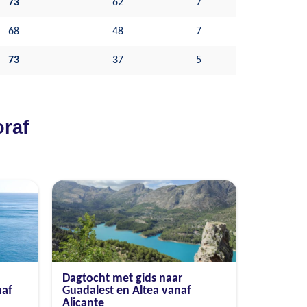
73
62
7
68
48
7
73
37
5
oraf
Dagtocht met gids naar
naf
Guadalest en Altea vanaf
Alicante