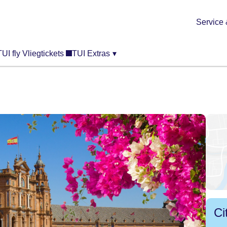
Service 
TUI fly Vliegtickets
TUI Extras
▾
Ci