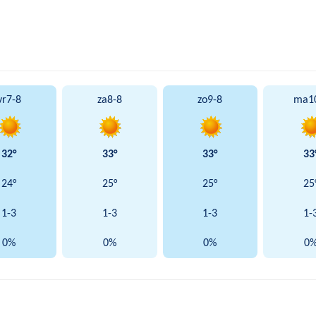
vr
7-8
za
8-8
zo
9-8
ma
1
32°
33°
33°
33
24°
25°
25°
25
1-3
1-3
1-3
1-
0%
0%
0%
0