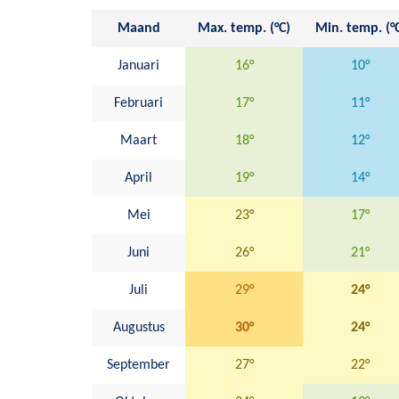
Maand
Max. temp. (°C)
Min. temp. (°
Januari
16°
10°
Februari
17°
11°
Maart
18°
12°
April
19°
14°
Mei
23°
17°
Juni
26°
21°
Juli
29°
24°
Augustus
30°
24°
September
27°
22°