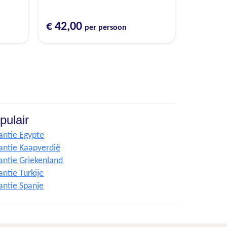
€ 42,00
per persoon
pulair
antie Egypte
antie Kaapverdië
antie Griekenland
ntie Turkije
antie Spanje