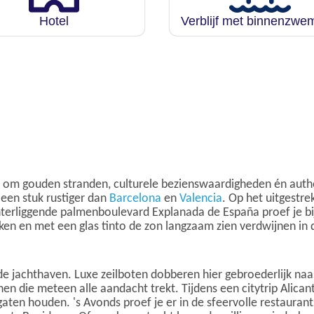
Hotel
Verblijf met binnenzw
t om gouden stranden, culturele bezienswaardigheden én authen
 een stuk rustiger dan
Barcelona
en
Valencia
. Op het uitgestre
terliggende palmenboulevard Explanada de España proef je bij
eken en met een glas tinto de zon langzaam zien verdwijnen in
e jachthaven. Luxe zeilboten dobberen hier gebroederlijk naas
en die meteen alle aandacht trekt. Tijdens een citytrip Alican
gaten houden. 's Avonds proef je er in de sfeervolle restaurant