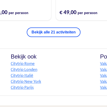
0,00
€ 49,00
per persoon
per persoon
Bekijk alle 21 activiteiten
Bekijk ook
Po
Citytrip Rome
Vak
Citytrip Londen
Vak
Citytrip Italië
Vak
Citytrip New York
Vaka
Citytrip Parijs
Vak