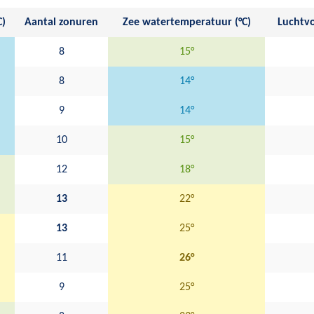
C)
Aantal zonuren
Zee watertemperatuur (°C)
Luchtvo
8
15°
8
14°
9
14°
10
15°
12
18°
13
22°
13
25°
11
26°
9
25°