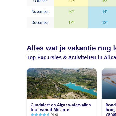
Oktober
24°
19°
November
20°
14°
December
17°
12°
Alles wat je vakantie nog 
Top Excursies & Activiteiten in Alic
Guadalest en Algar watervallen
Rondl
tour vanuit Alicante
hoog
vanaf
(4.6)