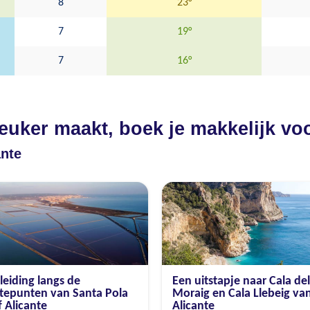
8
23°
7
19°
7
16°
leuker maakt, boek je makkelijk vo
ante
eiding langs de
Een uitstapje naar Cala del
tepunten van Santa Pola
Moraig en Cala Llebeig va
 Alicante
Alicante