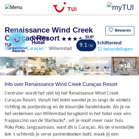
``
Overslaan
en
naar
Renaissance Wind Creek
de
Bewaren
Curaçao Resort
SUP
algemene
Schitterend
inhoud
9.1
Curaçao
Curaçao
Willemstad
12 beoordelingen
gaan
+18
Info over Renaissance Wind Creek Curaçao Resort
Centraler wordt het niet bij het Renaissance Wind Creek
Curaçao Resort. Vanuit het hotel wandel je zo langs de winkels
richting de pontjesbrug en de kleurrijke handelskade. Als je na
het verkennen van Willemstad terugkomt in het hotel voor een
frappuccino van de Starbucks®, wil je nooit meer naar huis.
Poko Poko, langzaamaan, want dit is Curaçao. Als de vriendelijke
kok ’s ochtends je verse pannenkoeken bakt, maak jij een