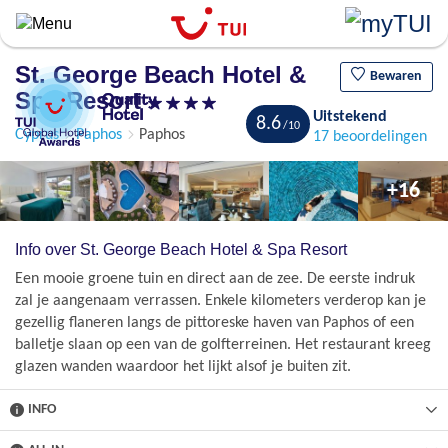
Overslaan
en
naar
St. George Beach Hotel &
de
Bewaren
Spa Resort
algemene
Uitstekend
inhoud
8.6
Cyprus
Paphos
Paphos
17 beoordelingen
gaan
+16
Info over St. George Beach Hotel & Spa Resort
Een mooie groene tuin en direct aan de zee. De eerste indruk
zal je aangenaam verrassen. Enkele kilometers verderop kan je
gezellig flaneren langs de pittoreske haven van Paphos of een
balletje slaan op een van de golfterreinen. Het restaurant kreeg
glazen wanden waardoor het lijkt alsof je buiten zit.
INFO