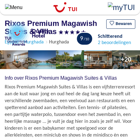
Overslaan
en
naar
Rixos Premium Magawish
de
Bewaren
Suites & Villas
algemene
Schitterend
inhoud
9
Egypte
Hurghada
Hurghada
2 beoordelingen
gaan
+20
Info over Rixos Premium Magawish Suites & Villas
Rixos Premium Magawish Suites & Villas is een vijfsterrenresort
aan de kust waar jong en oud heel de dag lang keuze heeft uit
verschillende zwembaden, een veelvoud aan restaurants en een
spetterend aanbod aan activiteiten. Een tennis- of pilatesles,
een partijtje waterpolo, tussendoor even het zwembad in, een
heerlijke massage ... je vult je dag hier in zoals je zelf wil. Voor
kinderen is er een babykamer met speelgoed voor de
allerkleinsten, een miniclub en shows in de minidisco én een