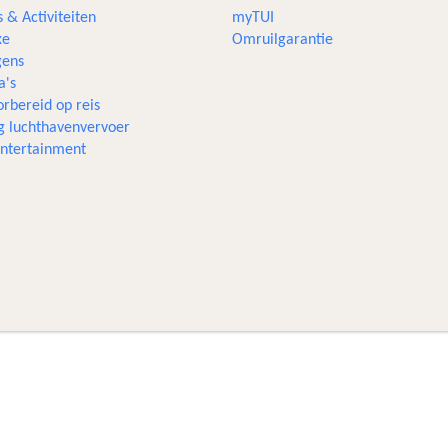
s & Activiteiten
myTUI
xe
Omruilgarantie
ens
a's
rbereid op reis
g luchthavenvervoer
 entertainment