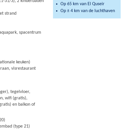
-31/3), 2 kinderbaden
Op 65 km van El Quseir
Op ± 4 km van de luchthaven
et strand
t aquapark, spacentrum
ationale keuken)
rraan, visrestaurant
er), tegelvloer,
, wifi (gratis),
(gratis) en balkon of
20)
wembad (type 21)