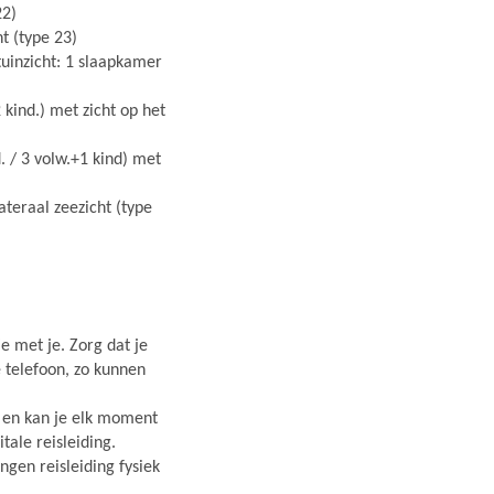
22)
t (type 23)
 tuinzicht: 1 slaapkamer
 kind.) met zicht op het
d. / 3 volw.+1 kind) met
teraal zeezicht (type
e met je. Zorg dat je
e telefoon, zo kunnen
r en kan je elk moment
ale reisleiding.
gen reisleiding fysiek