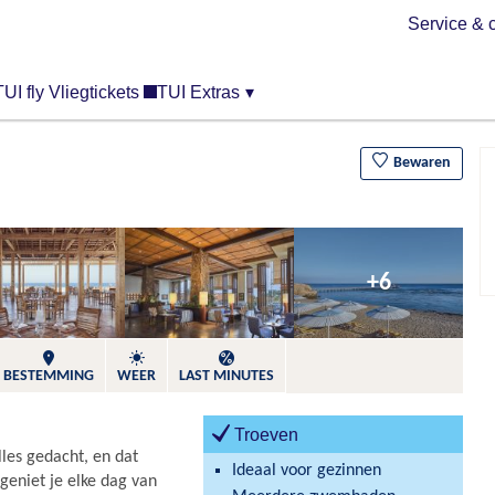
Service & 
TUI fly Vliegtickets
TUI Extras
▾
Bewaren
+6
BESTEMMING
WEER
LAST MINUTES
Troeven
les gedacht, en dat
Ideaal voor gezinnen
 geniet je elke dag van