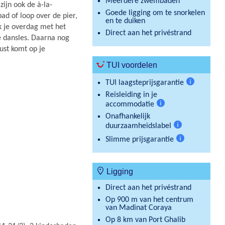
Meerdere zwembaden
zijn ook de à-la-
Goede ligging om te snorkelen
ad of loop over de pier,
en te duiken
ak je overdag met het
Direct aan het privéstrand
e dansles. Daarna nog
ust komt op je
TUI voordelen
TUI laagsteprijsgarantie
Meer
Reisleiding in je
informatie
accommodatie
Meer
Onafhankelijk
informatie
duurzaamheidslabel
Meer
Slimme prijsgarantie
informatie
Meer
informatie
Ligging
Direct aan het privéstrand
Op 900 m van het centrum
van Madinat Coraya
Op 8 km van Port Ghalib