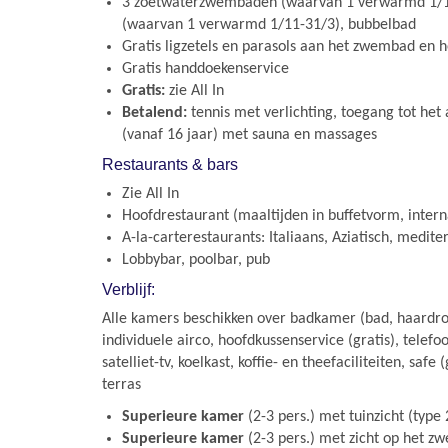
3 zoetwaterzwembaden (waarvan 1 verwarmd 1/11
(waarvan 1 verwarmd 1/11-31/3), bubbelbad
Gratis ligzetels en parasols aan het zwembad en h
Gratis handdoekenservice
Gratis:
zie All In
Betalend:
tennis met verlichting, toegang tot he
(vanaf 16 jaar) met sauna en massages
Restaurants & bars
Zie All In
Hoofdrestaurant (maaltijden in buffetvorm, intern
A-la-carterestaurants: Italiaans, Aziatisch, medite
Lobbybar, poolbar, pub
Verblijf:
Alle kamers beschikken over badkamer (bad, haardrog
individuele airco, hoofdkussenservice (gratis), telefoon
satelliet-tv, koelkast, koffie- en theefaciliteiten, safe 
terras
Superieure kamer
(2-3 pers.) met tuinzicht (type 
Superieure kamer
(2-3 pers.) met zicht op het z