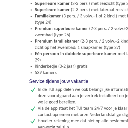
Superieure kamer
(2-3 pers.) met zeezicht (type 
Superieure kamer
(2-3 pers.) met lateraal zeezich
Familiekamer
(3 pers. / 3 volw.+1 of 2 kind.) met
(type 24)
Premium superieure kamer
(2-3 pers. / 2 volw.+2
zwembad (type 26)
Premium familiekamer
(2-3 pers. / 2 volw.+2 kin
zicht op het zwembad: 1 slaapkamer (type 27)
Eén persoon in dubbele superieure kamer
met la
29)
Kinderbedje (0-2 jaar) gratis
539 kamers
Service tijdens jouw vakantie
In de TUI app delen we ook belangrijke informati
deze voorafgaand aan je vertrek installeert op j
we je goed bereiken.
Via de app staat het TUI team 24/7 voor je klaa
contact opnemen met onze Nederlandstalige digit
Houd er rekening mee dat niet op alle bestemmin
aanwezig zal zijn.