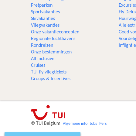
Pretparken
Excursie
Sportvakanties
Fly Delu
Skivakanties
Huurwag
Vliegvakanties
Alle extr
Onze vakantieconcepten
Goed voo
Regionale luchthavens
Voordeli
Rondreizen
Inflight
Onze bestemmingen
All inclusive
Cruises
TUI fly vliegtickets
Groups & Incentives
© TUI Belgium
Algemene info
Jobs
Pers