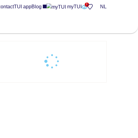
contact
TUI app
Blog
myTUI
NL