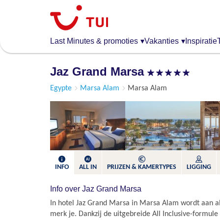
Overslaan
en
naar
de
Last Minutes & promoties
▾
Vakanties
▾
Inspiratie
algemene
inhoud
Jaz Grand Marsa
gaan
Egypte
Marsa Alam
Marsa Alam
INFO
ALL IN
PRIJZEN & KAMERTYPES
LIGGING
Info over Jaz Grand Marsa
In hotel Jaz Grand Marsa in Marsa Alam wordt aan al
merk je. Dankzij de uitgebreide All Inclusive-formule