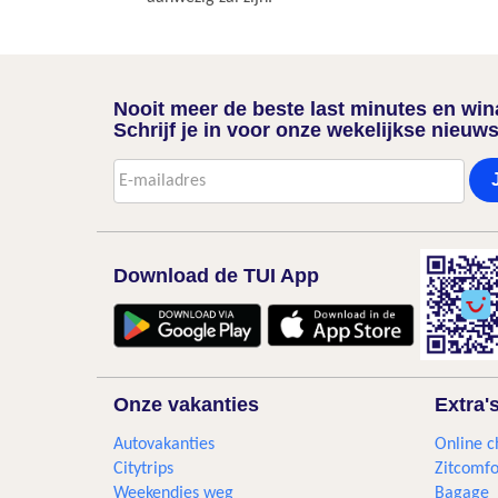
Nooit meer de beste last minutes en wi
Schrijf je in voor onze wekelijkse nieuws
Download de TUI App
Onze vakanties
Extra'
Autovakanties
Online c
Citytrips
Zitcomfo
Weekendjes weg
Bagage