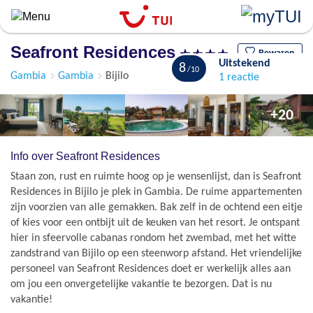
Overslaan
en
naar
Seafront Residences
de
Bewaren
Uitstekend
8
algemene
Gambia
Gambia
Bijilo
1 reactie
inhoud
gaan
+20
Info over Seafront Residences
Staan zon, rust en ruimte hoog op je wensenlijst, dan is Seafront
Residences in Bijilo je plek in Gambia. De ruime appartementen
zijn voorzien van alle gemakken. Bak zelf in de ochtend een eitje
of kies voor een ontbijt uit de keuken van het resort. Je ontspant
hier in sfeervolle cabanas rondom het zwembad, met het witte
zandstrand van Bijilo op een steenworp afstand. Het vriendelijke
personeel van Seafront Residences doet er werkelijk alles aan
om jou een onvergetelijke vakantie te bezorgen. Dat is nu
vakantie!