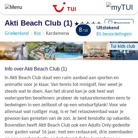
Overslaan
en
naar
Akti Beach Club (1)
de
Bewaren
Uitstekend
8
algemene
Griekenland
Kos
Kardamena
85 beoordelingen
inhoud
gaan
Tui kids club
+11
Info over Akti Beach Club (1)
In Akti Beach Club staat een ruim aanbod aan sporten en
animatie voor je klaar. Van tennis tot minigolf, hier weet je
steeds wat te doen. Aan het strand kan je ook heel wat
watersporten beoefenen: probeer de natuurelementen eens te
bedwingen in een zeilboot of op een windsurfplank! Voor wie
allemaal wat rustiger mag, is er het relaxzwembad waar je
gewoon kan genieten van de zon. Je bent tenslotte op vakantie.
Bovendien heeft Akti Beach Club ook een Adults Only-gedeelte
voor gasten vanaf 16 jaar, met een restaurant, drie zwembaden