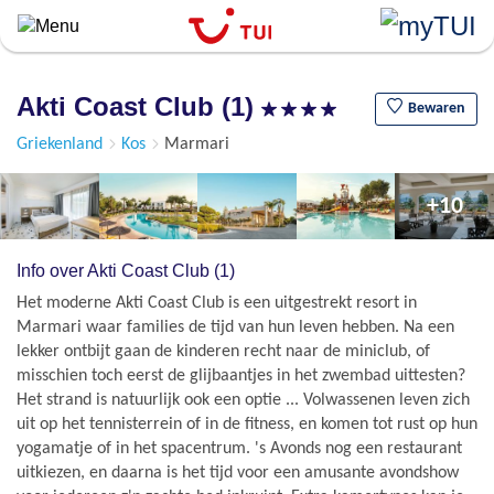
``
Overslaan
en
naar
Akti Coast Club (1)
de
Bewaren
algemene
Griekenland
Kos
Marmari
inhoud
gaan
+10
Info over Akti Coast Club (1)
Het moderne Akti Coast Club is een uitgestrekt resort in
Marmari waar families de tijd van hun leven hebben. Na een
lekker ontbijt gaan de kinderen recht naar de miniclub, of
misschien toch eerst de glijbaantjes in het zwembad uittesten?
Het strand is natuurlijk ook een optie ... Volwassenen leven zich
uit op het tennisterrein of in de fitness, en komen tot rust op hun
yogamatje of in het spacentrum. 's Avonds nog een restaurant
uitkiezen, en daarna is het tijd voor een amusante avondshow