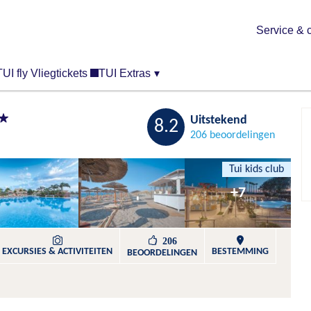
Service & 
TUI fly Vliegtickets
TUI Extras
▾
Bewaren
Uitstekend
8.2
206 beoordelingen
Tui kids club
+7
206
EXCURSIES & ACTIVITEITEN
BESTEMMING
BEOORDELINGEN