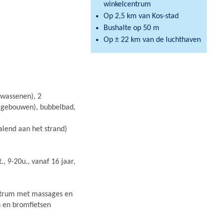
winkelcentrum
Op 2,5 km van Kos-stad
Bushalte op 50 m
Op ± 22 km van de luchthaven
wassenen), 2
ijgebouwen), bubbelbad,
alend aan het strand)
 9-20u., vanaf 16 jaar,
entrum met massages en
n en bromfietsen