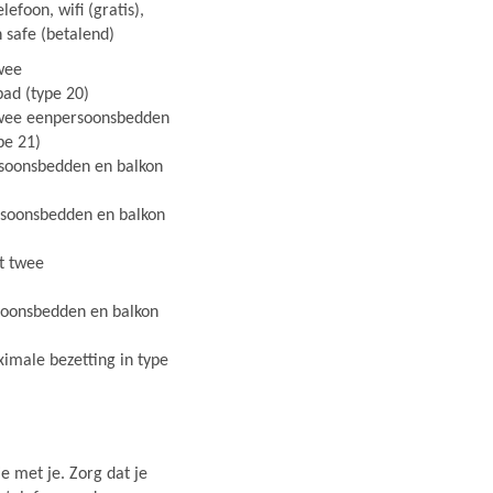
lefoon, wifi (gratis),
en safe (betalend)
twee
ad (type 20)
 twee eenpersoonsbedden
pe 21)
rsoonsbedden en balkon
rsoonsbedden en balkon
t twee
soonsbedden en balkon
ximale bezetting in type
e met je. Zorg dat je