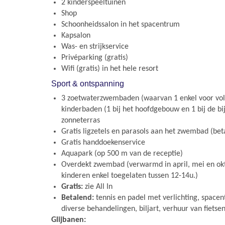
2 kinderspeeltuinen
Shop
Schoonheidssalon in het spacentrum
Kapsalon
Was- en strijkservice
Privéparking (gratis)
Wifi (gratis) in het hele resort
Sport & ontspanning
3 zoetwaterzwembaden (waarvan 1 enkel voor vol
kinderbaden (1 bij het hoofdgebouw en 1 bij de b
zonneterras
Gratis ligzetels en parasols aan het zwembad (bet
Gratis handdoekenservice
Aquapark (op 500 m van de receptie)
Overdekt zwembad (verwarmd in april, mei en okt.,
kinderen enkel toegelaten tussen 12-14u.)
Gratis:
zie All In
Betalend:
tennis en padel met verlichting, spac
diverse behandelingen, biljart, verhuur van fietse
Glijbanen: