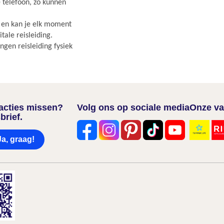
e telefoon, zo kunnen
r en kan je elk moment
ale reisleiding.
gen reisleiding fysiek
nacties missen?
Volg ons op sociale media
Onze va
brief.
Ja, graag!