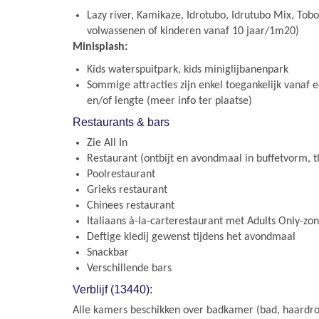
Lazy river, Kamikaze, Idrotubo, Idrutubo Mix, Tob
volwassenen of kinderen vanaf 10 jaar/1m20)
Minisplash:
Kids waterspuitpark, kids miniglijbanenpark
Sommige attracties zijn enkel toegankelijk vanaf e
en/of lengte (meer info ter plaatse)
Restaurants & bars
Zie All In
Restaurant (ontbijt en avondmaal in buffetvorm,
Poolrestaurant
Grieks restaurant
Chinees restaurant
Italiaans à-la-carterestaurant met Adults Only-zo
Deftige kledij gewenst tijdens het avondmaal
Snackbar
Verschillende bars
Verblijf (13440):
Alle kamers beschikken over badkamer (bad, haardro