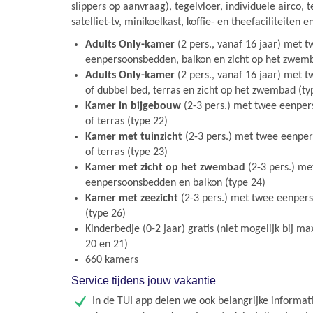
slippers op aanvraag), tegelvloer, individuele airco, te
satelliet-tv, minikoelkast, koffie- en theefaciliteiten 
Adults Only-kamer
(2 pers., vanaf 16 jaar) met 
eenpersoonsbedden, balkon en zicht op het zwemb
Adults Only-kamer
(2 pers., vanaf 16 jaar) met
of dubbel bed, terras en zicht op het zwembad (ty
Kamer in bijgebouw
(2-3 pers.) met twee eenpe
of terras (type 22)
Kamer met tuinzicht
(2-3 pers.) met twee eenpe
of terras (type 23)
Kamer met zicht op het zwembad
(2-3 pers.) me
eenpersoonsbedden en balkon (type 24)
Kamer met zeezicht
(2-3 pers.) met twee eenper
(type 26)
Kinderbedje (0-2 jaar) gratis (niet mogelijk bij ma
20 en 21)
660 kamers
Service tijdens jouw vakantie
In de TUI app delen we ook belangrijke informati