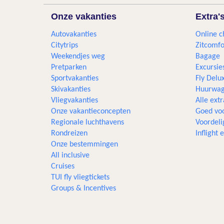
Onze vakanties
Extra'
Autovakanties
Online c
Citytrips
Zitcomfo
Weekendjes weg
Bagage
Pretparken
Excursie
Sportvakanties
Fly Delu
Skivakanties
Huurwag
Vliegvakanties
Alle extr
Onze vakantieconcepten
Goed voo
Regionale luchthavens
Voordeli
Rondreizen
Inflight
Onze bestemmingen
All inclusive
Cruises
TUI fly vliegtickets
Groups & Incentives