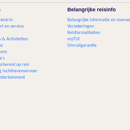
s
Belangrijke reisinfo
heck-in
Belangrijke informatie en voorw
rt en service
Verzekeringen
Reisformaliteiten
s & Activiteiten
myTUI
xe
Omruilgarantie
ens
a's
rbereid op reis
g luchthavenvervoer
 entertainment