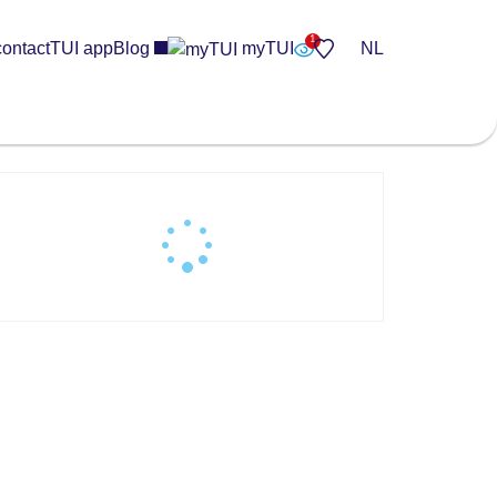
contact
TUI app
Blog
myTUI
NL