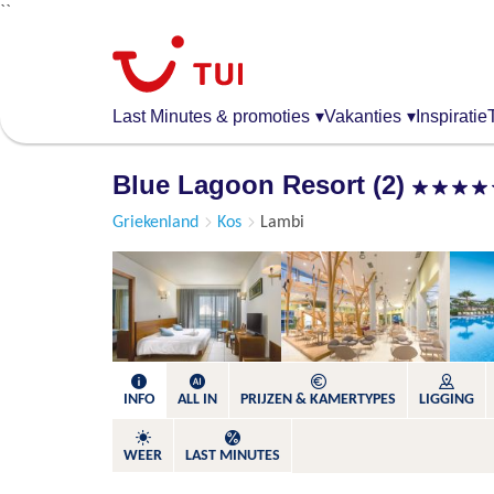
``
Overslaan
en
naar
de
Last Minutes & promoties
▾
Vakanties
▾
Inspiratie
algemene
inhoud
Blue Lagoon Resort (2)
gaan
Griekenland
Kos
Lambi
INFO
ALL IN
PRIJZEN & KAMERTYPES
LIGGING
WEER
LAST MINUTES