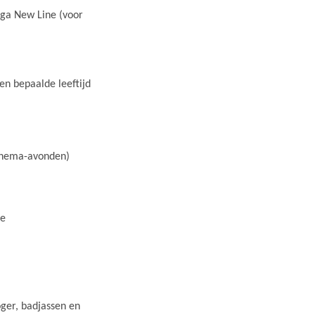
oga New Line (voor
en bepaalde leeftijd
 thema-avonden)
ne
ger, badjassen en