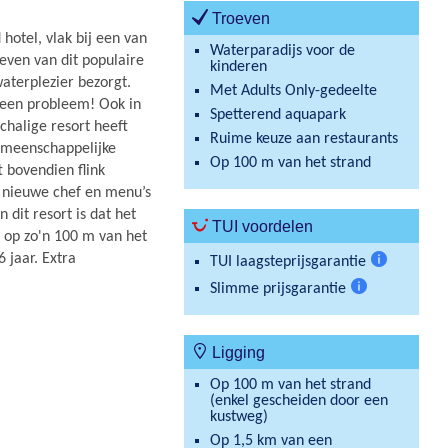
Troeven
hotel, vlak bij een van
Waterparadijs voor de
even van dit populaire
kinderen
waterplezier bezorgt.
Met Adults Only-gedeelte
Geen probleem! Ook in
Spetterend aquapark
schalige resort heeft
Ruime keuze aan restaurants
emeenschappelijke
Op 100 m van het strand
t bovendien flink
 nieuwe chef en menu’s
 dit resort is dat het
TUI voordelen
e op zo'n 100 m van het
 jaar. Extra
TUI laagsteprijsgarantie
Meer
Slimme prijsgarantie
informatie
Meer
informatie
Ligging
Op 100 m van het strand
(enkel gescheiden door een
kustweg)
Op 1,5 km van een