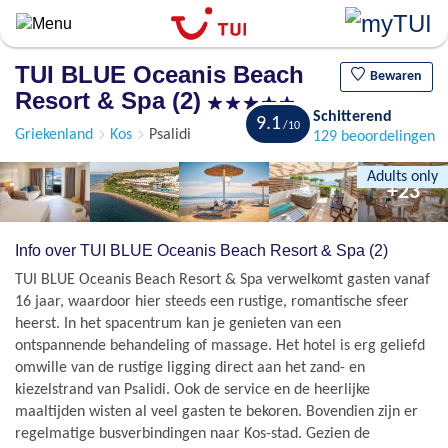
Overslaan
en
naar
TUI BLUE Oceanis Beach
de
Bewaren
Resort & Spa (2)
algemene
Schitterend
inhoud
9.1
Griekenland
Kos
Psalidi
129 beoordelingen
gaan
Adults only
+23
Info over TUI BLUE Oceanis Beach Resort & Spa (2)
TUI BLUE Oceanis Beach Resort & Spa verwelkomt gasten vanaf
16 jaar, waardoor hier steeds een rustige, romantische sfeer
heerst. In het spacentrum kan je genieten van een
ontspannende behandeling of massage. Het hotel is erg geliefd
omwille van de rustige ligging direct aan het zand- en
kiezelstrand van Psalidi. Ook de service en de heerlijke
maaltijden wisten al veel gasten te bekoren. Bovendien zijn er
regelmatige busverbindingen naar Kos-stad. Gezien de