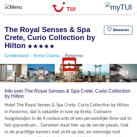
``
Overslaan
en
naar
The Royal Senses & Spa
de
Bewaren
Crete, Curio Collection by
algemene
inhoud
Hilton
gaan
Griekenland
Kreta-Chania
Panormo
+19
Info over The Royal Senses & Spa Crete, Curio Collection
by Hilton
Hotel The Royal Senses & Spa Crete, Curio Collection by Hilton
in Panormo, dat is vakantie in luxe op Kreta. Culinaire
hoogstandjes in de 4 restaurants of een persoonlijke time-out in
het spacentrum... Genieten staat hier op de eerste plaats. Ook
in de prachtige kamers met zicht op zee, en sommige met