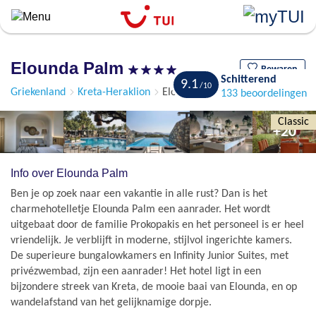
``
Overslaan
en
naar
Elounda Palm
de
Bewaren
Schitterend
9.1
algemene
Griekenland
Kreta-Heraklion
Elounda
133 beoordelingen
inhoud
gaan
Classic
+20
Info over Elounda Palm
Ben je op zoek naar een vakantie in alle rust? Dan is het
charmehotelletje Elounda Palm een aanrader. Het wordt
uitgebaat door de familie Prokopakis en het personeel is er heel
vriendelijk. Je verblijft in moderne, stijlvol ingerichte kamers.
De superieure bungalowkamers en Infinity Junior Suites, met
privézwembad, zijn een aanrader! Het hotel ligt in een
bijzondere streek van Kreta, de mooie baai van Elounda, en op
wandelafstand van het gelijknamige dorpje.