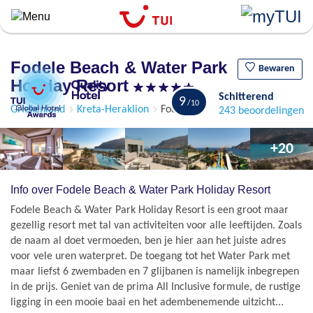
``
Overslaan
en
naar
Fodele Beach & Water Park
de
Bewaren
Holiday Resort
algemene
Schitterend
inhoud
9
Griekenland
Kreta-Heraklion
Fodele
243 beoordelingen
gaan
+20
Info over Fodele Beach & Water Park Holiday Resort
Fodele Beach & Water Park Holiday Resort is een groot maar
gezellig resort met tal van activiteiten voor alle leeftijden. Zoals
de naam al doet vermoeden, ben je hier aan het juiste adres
voor vele uren waterpret. De toegang tot het Water Park met
maar liefst 6 zwembaden en 7 glijbanen is namelijk inbegrepen
in de prijs. Geniet van de prima All Inclusive formule, de rustige
ligging in een mooie baai en het adembenemende uitzicht...