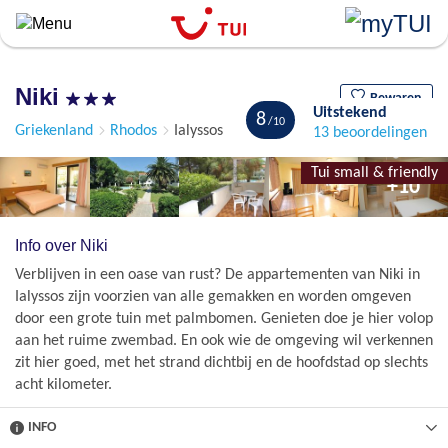
``
Overslaan
en
naar
Niki
de
Bewaren
Uitstekend
8
algemene
Griekenland
Rhodos
Ialyssos
13 beoordelingen
inhoud
gaan
Tui small & friendly
+10
Info over Niki
Verblijven in een oase van rust? De appartementen van Niki in
Ialyssos zijn voorzien van alle gemakken en worden omgeven
door een grote tuin met palmbomen. Genieten doe je hier volop
aan het ruime zwembad. En ook wie de omgeving wil verkennen
zit hier goed, met het strand dichtbij en de hoofdstad op slechts
acht kilometer.
INFO