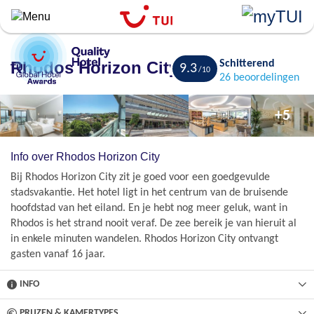
``
Overslaan
en
naar
Rhodos Horizon City
Schitterend
9.3
de
Bewaren
26 beoordelingen
algemene
inhoud
+5
gaan
Info over Rhodos Horizon City
Bij Rhodos Horizon City zit je goed voor een goedgevulde
stadsvakantie. Het hotel ligt in het centrum van de bruisende
hoofdstad van het eiland. En je hebt nog meer geluk, want in
Rhodos is het strand nooit veraf. De zee bereik je van hieruit al
in enkele minuten wandelen. Rhodos Horizon City ontvangt
gasten vanaf 16 jaar.
INFO
PRIJZEN & KAMERTYPES