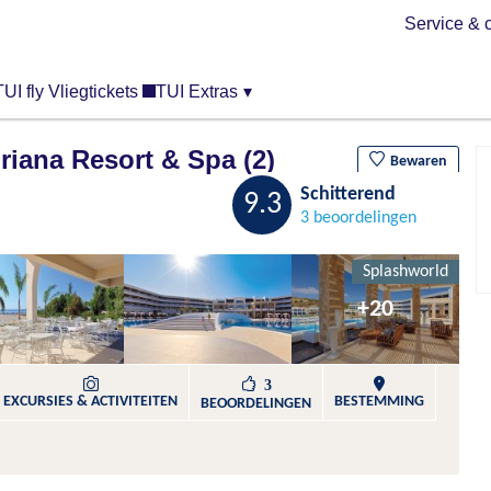
Service & 
TUI fly Vliegtickets
TUI Extras
▾
ana Resort & Spa (2)
Bewaren
Schitterend
9.3
3 beoordelingen
Splashworld
+20
3
EXCURSIES & ACTIVITEITEN
BESTEMMING
BEOORDELINGEN