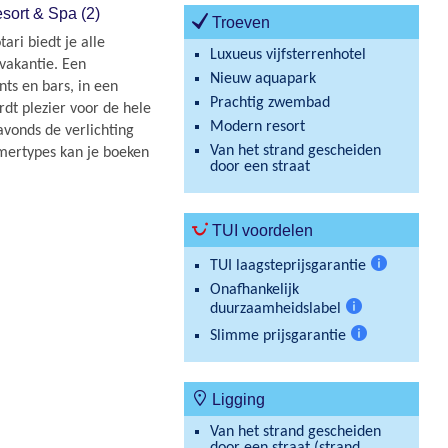
ort & Spa (2)
Troeven
ri biedt je alle
Luxueus vijfsterrenhotel
vakantie. Een
Nieuw aquapark
ts en bars, in een
Prachtig zwembad
dt plezier voor de hele
Modern resort
avonds de verlichting
Van het strand gescheiden
amertypes kan je boeken
door een straat
TUI voordelen
TUI laagsteprijsgarantie
Meer
Onafhankelijk
informatie
duurzaamheidslabel
Meer
Slimme prijsgarantie
informatie
Meer
informatie
Ligging
Van het strand gescheiden