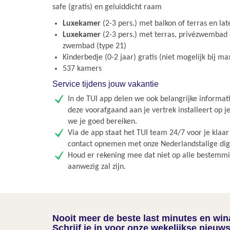
safe (gratis) en geluiddicht raam
Luxekamer
(2-3 pers.) met balkon of terras en lat
Luxekamer
(2-3 pers.) met terras, privézwembad 
zwembad (type 21)
Kinderbedje (0-2 jaar) gratis (niet mogelijk bij m
537 kamers
Service tijdens jouw vakantie
In de TUI app delen we ook belangrijke informati
deze voorafgaand aan je vertrek installeert op j
we je goed bereiken.
Via de app staat het TUI team 24/7 voor je klaa
contact opnemen met onze Nederlandstalige digit
Houd er rekening mee dat niet op alle bestemmin
aanwezig zal zijn.
Nooit meer de beste last minutes en wi
Schrijf je in voor onze wekelijkse nieuws