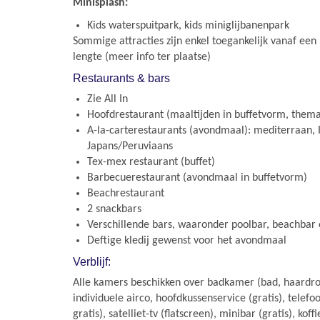
Minisplash:
Kids waterspuitpark, kids miniglijbanenpark
Sommige attracties zijn enkel toegankelijk vanaf een 
lengte (meer info ter plaatse)
Restaurants & bars
Zie All In
Hoofdrestaurant (maaltijden in buffetvorm, them
A-la-carterestaurants (avondmaal): mediterraan, I
Japans/Peruviaans
Tex-mex restaurant (buffet)
Barbecuerestaurant (avondmaal in buffetvorm)
Beachrestaurant
2 snackbars
Verschillende bars, waaronder poolbar, beachbar 
Deftige kledij gewenst voor het avondmaal
Verblijf:
Alle kamers beschikken over badkamer (bad, haardrog
individuele airco, hoofdkussenservice (gratis), telefo
gratis), satelliet-tv (flatscreen), minibar (gratis), koff