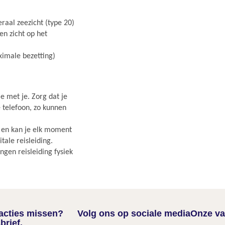
eraal zeezicht (type 20)
en zicht op het
aximale bezetting)
e met je. Zorg dat je
e telefoon, zo kunnen
r en kan je elk moment
ale reisleiding.
gen reisleiding fysiek
nacties missen?
Volg ons op sociale media
Onze va
brief.