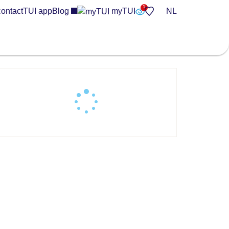
contact
TUI app
Blog
myTUI
NL