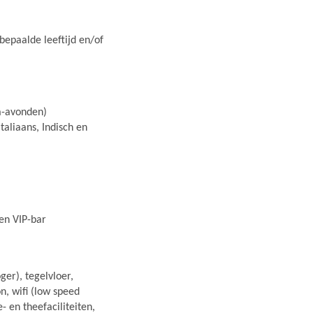
bepaalde leeftijd en/of
a-avonden)
taliaans, Indisch en
en VIP-bar
er), tegelvloer,
on, wifi (low speed
ie- en theefaciliteiten,