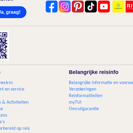
Ja, graag!
s
Belangrijke reisinfo
heck-in
Belangrijke informatie en voorw
rt en service
Verzekeringen
Reisformaliteiten
s & Activiteiten
myTUI
xe
Omruilgarantie
ens
a's
rbereid op reis