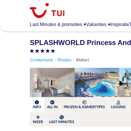
Overslaan
en
naar
de
Last Minutes & promoties
▾
Vakanties
▾
Inspiratie
algemene
inhoud
SPLASHWORLD Princess Andri
gaan
Griekenland
Rhodos
Kiotari
INFO
ALL IN
PRIJZEN & KAMERTYPES
LIGGING
WEER
LAST MINUTES