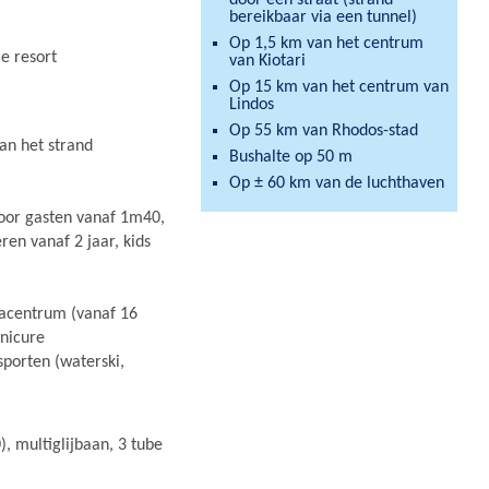
door een straat (strand
bereikbaar via een tunnel)
Op 1,5 km van het centrum
le resort
van Kiotari
Op 15 km van het centrum van
Lindos
Op 55 km van Rhodos-stad
an het strand
Bushalte op 50 m
Op ± 60 km van de luchthaven
voor gasten vanaf 1m40,
ren vanaf 2 jaar, kids
spacentrum (vanaf 16
nicure
porten (waterski,
), multiglijbaan, 3 tube