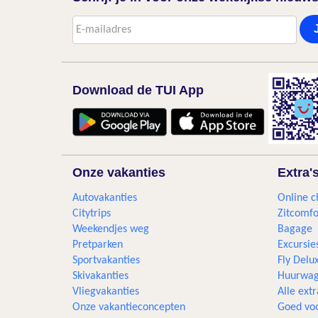
Download de TUI App
Onze vakanties
Extra'
Autovakanties
Online c
Citytrips
Zitcomfo
Weekendjes weg
Bagage
Pretparken
Excursie
Sportvakanties
Fly Delu
Skivakanties
Huurwag
Vliegvakanties
Alle extr
Onze vakantieconcepten
Goed voo