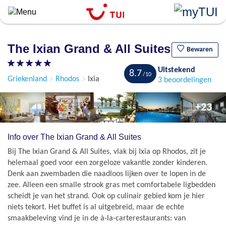
``
Overslaan
en
naar
The Ixian Grand & All Suites
de
Bewaren
algemene
Uitstekend
inhoud
8.7
Griekenland
Rhodos
Ixia
3 beoordelingen
gaan
+23
Info over The Ixian Grand & All Suites
Bij The Ixian Grand & All Suites, vlak bij Ixia op Rhodos, zit je
helemaal goed voor een zorgeloze vakantie zonder kinderen.
Denk aan zwembaden die naadloos lijken over te lopen in de
zee. Alleen een smalle strook gras met comfortabele ligbedden
scheidt je van het strand. Ook op culinair gebied kom je hier
niets tekort. Het buffet is al uitgebreid, maar de echte
smaakbeleving vind je in de à-la-carterestaurants: van