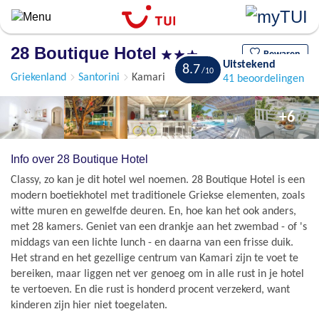
Overslaan
en
naar
28 Boutique Hotel
de
Bewaren
Uitstekend
8.7
algemene
Griekenland
Santorini
Kamari
41 beoordelingen
inhoud
gaan
+6
Info over 28 Boutique Hotel
Classy, zo kan je dit hotel wel noemen. 28 Boutique Hotel is een
modern boetiekhotel met traditionele Griekse elementen, zoals
witte muren en gewelfde deuren. En, hoe kan het ook anders,
met 28 kamers. Geniet van een drankje aan het zwembad - of 's
middags van een lichte lunch - en daarna van een frisse duik.
Het strand en het gezellige centrum van Kamari zijn te voet te
bereiken, maar liggen net ver genoeg om in alle rust in je hotel
te vertoeven. En die rust is honderd procent verzekerd, want
kinderen zijn hier niet toegelaten.