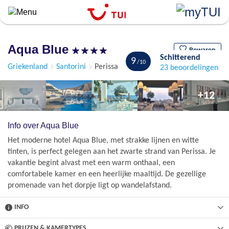
``
Overslaan
en
naar
Aqua Blue
de
Bewaren
Schitterend
9
algemene
Griekenland
Santorini
Perissa
23 beoordelingen
inhoud
gaan
+12
Info over Aqua Blue
Het moderne hotel Aqua Blue, met strakke lijnen en witte
tinten, is perfect gelegen aan het zwarte strand van Perissa. Je
vakantie begint alvast met een warm onthaal, een
comfortabele kamer en een heerlijke maaltijd. De gezellige
promenade van het dorpje ligt op wandelafstand.
INFO
PRIJZEN & KAMERTYPES