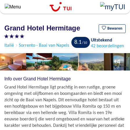
``
Overslaan
en
naar
Grand Hotel Hermitage
de
Bewaren
algemene
Uitstekend
inhoud
8.1
Italië
Sorrento - Baai van Napels
Sant'Agata sui due Golfi
42 beoordelingen
gaan
+4
Info over Grand Hotel Hermitage
Grand Hotel Hermitage ligt prachtig in een rustige, groene
omgeving met olijfbomen en boomgaarden en biedt een mooi
zicht op de Baai van Napels. Dit eenvoudige hotel bestaat uit
een hoofdgebouw en het bijgebouw Villa Romita op 150 m en
bereikbaar via een hellende weg. Villa Romita is een 19e
eeuwse boerderij die werd omgebouwd en waarvan het antieke
karakter werd behouden. Dankzij het vriendelijke personeel dat