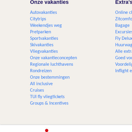
Onze vakanties
Extra'
Autovakanties
Online c
Citytrips
Zitcomfo
Weekendjes weg
Bagage
Pretparken
Excursie
Sportvakanties
Fly Delu
Skivakanties
Huurwag
Vliegvakanties
Alle extr
Onze vakantieconcepten
Goed voo
Regionale luchthavens
Voordeli
Rondreizen
Inflight
Onze bestemmingen
All inclusive
Cruises
TUI fly vliegtickets
Groups & Incentives