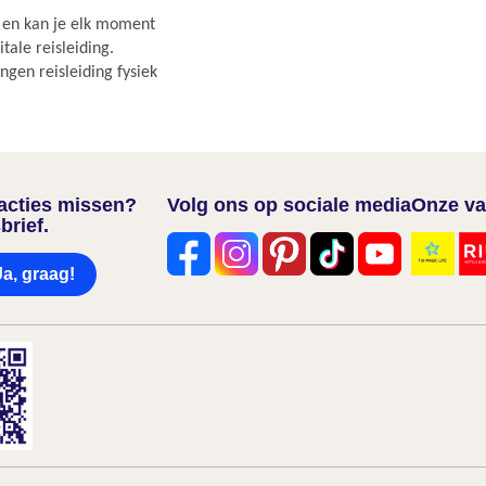
r en kan je elk moment
ale reisleiding.
gen reisleiding fysiek
nacties missen?
Volg ons op sociale media
Onze va
brief.
Ja, graag!