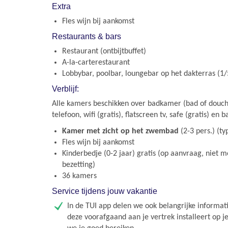
Extra
Fles wijn bij aankomst
Restaurants & bars
Restaurant (ontbijtbuffet)
A-la-carterestaurant
Lobbybar, poolbar, loungebar op het dakterras (1/
Verblijf:
Alle kamers beschikken over badkamer (bad of douche
telefoon, wifi (gratis), flatscreen tv, safe (gratis) en b
Kamer met zicht op het zwembad
(2-3 pers.) (ty
Fles wijn bij aankomst
Kinderbedje (0-2 jaar) gratis (op aanvraag, niet m
bezetting)
36 kamers
Service tijdens jouw vakantie
In de TUI app delen we ook belangrijke informati
deze voorafgaand aan je vertrek installeert op j