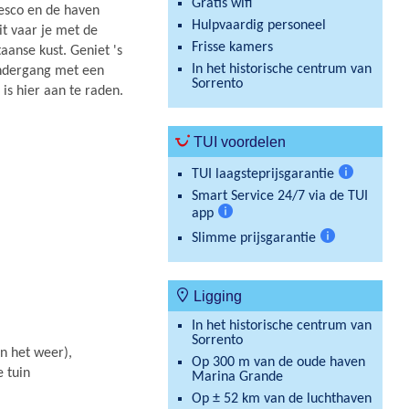
Gratis wifi
cesco en de haven
Hulpvaardig personeel
it vaar je met de
Frisse kamers
taanse kust. Geniet 's
In het historische centrum van
ondergang met een
Sorrento
 is hier aan te raden.
TUI voordelen
TUI laagsteprijsgarantie
Meer
Smart Service 24/7 via de TUI
informatie
app
Meer
Slimme prijsgarantie
informatie
Meer
informatie
Ligging
In het historische centrum van
Sorrento
n het weer),
Op 300 m van de oude haven
e tuin
Marina Grande
Op ± 52 km van de luchthaven