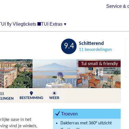
Service & 
TUI fly Vliegtickets
TUI Extras
▾
Bewaren
Schitterend
9.4
11 beoordelingen
Tui small & friendly
+18
11
BESTEMMING
WEER
ELINGEN
Troeven
lijke oase in het
Dakterras met 360° uitzicht
ing vind je winkels,