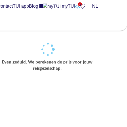
contact
TUI app
Blog
myTUI
NL
Even geduld. We berekenen de prijs voor jouw
reisgezelschap.