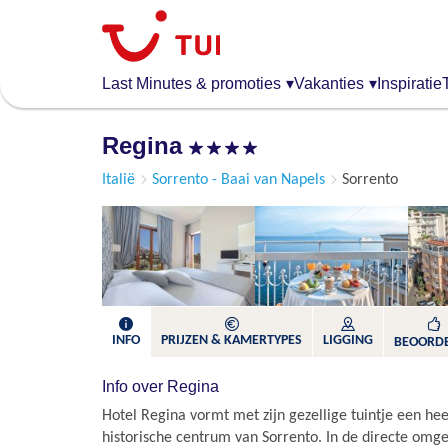
Overslaan
en
naar
de
Last Minutes & promoties
▾
Vakanties
▾
Inspiratie
algemene
inhoud
Regina
gaan
Italië
Sorrento - Baai van Napels
Sorrento
INFO
PRIJZEN & KAMERTYPES
LIGGING
BEOORD
Info over Regina
Hotel Regina vormt met zijn gezellige tuintje een heer
historische centrum van Sorrento. In de directe omgev