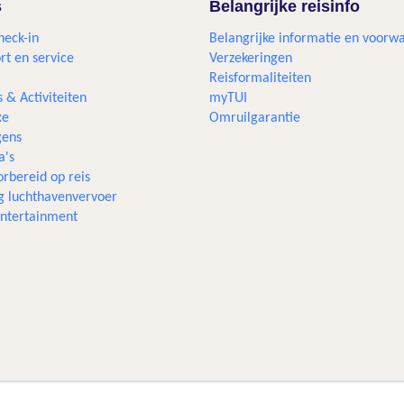
s
Belangrijke reisinfo
heck-in
Belangrijke informatie en voorw
rt en service
Verzekeringen
Reisformaliteiten
s & Activiteiten
myTUI
xe
Omruilgarantie
ens
a's
rbereid op reis
g luchthavenvervoer
 entertainment