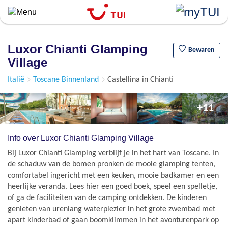
``
Overslaan
en
naar
Luxor Chianti Glamping
de
Bewaren
Village
algemene
inhoud
Italië
Toscane Binnenland
Castellina in Chianti
gaan
+11
Info over Luxor Chianti Glamping Village
Bij Luxor Chianti Glamping verblijf je in het hart van Toscane. In
de schaduw van de bomen pronken de mooie glamping tenten,
comfortabel ingericht met een keuken, mooie badkamer en een
heerlijke veranda. Lees hier een goed boek, speel een spelletje,
of ga de faciliteiten van de camping ontdekken. De kinderen
genieten van urenlang waterplezier in het grote zwembad met
apart kinderbad of gaan boomklimmen in het avonturenpark op