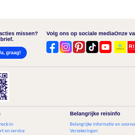
nacties missen?
Volg ons op sociale media
Onze va
brief.
Ja, graag!
s
Belangrijke reisinfo
heck-in
Belangrijke informatie en voorw
rt en service
Verzekeringen