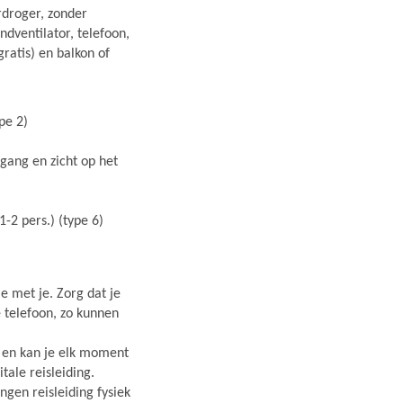
rdroger, zonder
ndventilator, telefoon,
(gratis) en balkon of
pe 2)
egang en zicht op het
1-2 pers.) (type 6)
e met je. Zorg dat je
e telefoon, zo kunnen
r en kan je elk moment
ale reisleiding.
gen reisleiding fysiek