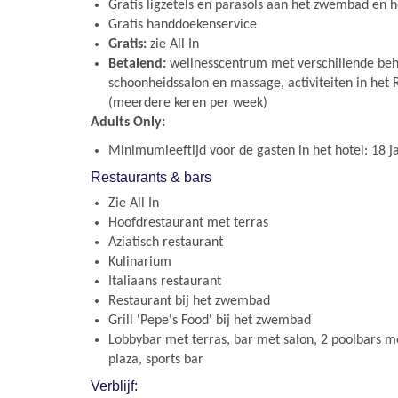
Gratis ligzetels en parasols aan het zwembad en h
Gratis handdoekenservice
Gratis:
zie All In
Betalend:
wellnesscentrum met verschillende beh
schoonheidssalon en massage, activiteiten in het R
(meerdere keren per week)
Adults Only:
Minimumleeftijd voor de gasten in het hotel: 18 j
Restaurants & bars
Zie All In
Hoofdrestaurant met terras
Aziatisch restaurant
Kulinarium
Italiaans restaurant
Restaurant bij het zwembad
Grill 'Pepe's Food' bij het zwembad
Lobbybar met terras, bar met salon, 2 poolbars m
plaza, sports bar
Verblijf: