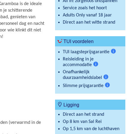
All In: zorgeloos ontspannen
 Karamboa is de ideale
Service zoals het hoort
n je schitterende
Adults Only vanaf 18 jaar
bad, genieten van
Direct aan het witte strand
t personeel dag en nacht
or wie klinkt dit niet
n!
TUI voordelen
TUI laagsteprijsgarantie
Meer
Reisleiding in je
informatie
accommodatie
Meer
Onafhankelijk
informatie
duurzaamheidslabel
Meer
Slimme prijsgarantie
informatie
Meer
informatie
Ligging
Direct aan het strand
Op 8 km van Sal Rei
den (verwarmd in de
Op 1,5 km van de luchthaven