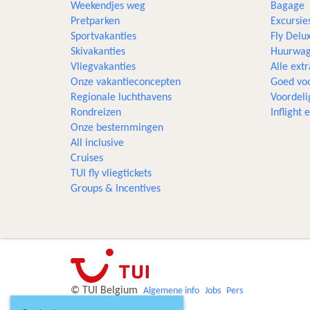
Weekendjes weg
Bagage
Pretparken
Excursie
Sportvakanties
Fly Delu
Skivakanties
Huurwag
Vliegvakanties
Alle extr
Onze vakantieconcepten
Goed voo
Regionale luchthavens
Voordeli
Rondreizen
Inflight
Onze bestemmingen
All inclusive
Cruises
TUI fly vliegtickets
Groups & Incentives
© TUI Belgium
Algemene info
Jobs
Pers