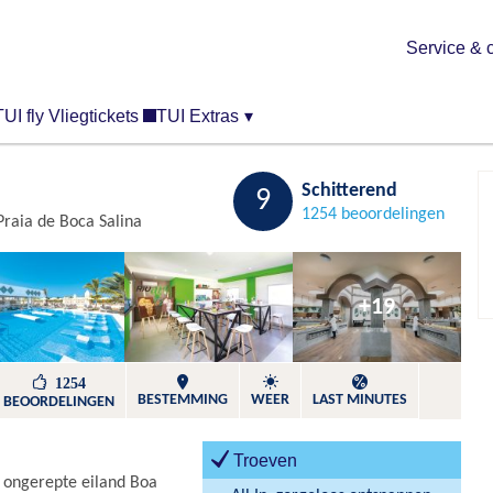
Service & 
TUI fly Vliegtickets
TUI Extras
▾
Bewaren
Schitterend
9
1254 beoordelingen
Praia de Boca Salina
+19
1254
BESTEMMING
WEER
LAST MINUTES
BEOORDELINGEN
Troeven
g ongerepte eiland Boa