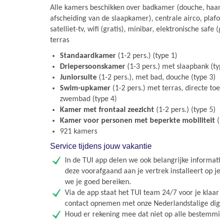
Alle kamers beschikken over badkamer (douche, haa
afscheiding van de slaapkamer), centrale airco, plafo
satelliet-tv, wifi (gratis), minibar, elektronische safe 
terras
Standaardkamer
(1-2 pers.) (type 1)
Driepersoonskamer
(1-3 pers.) met slaapbank (ty
Juniorsuite
(1-2 pers.), met bad, douche (type 3)
Swim-upkamer
(1-2 pers.) met terras, directe to
zwembad (type 4)
Kamer met frontaal zeezicht
(1-2 pers.) (type 5)
Kamer voor personen met beperkte mobiliteit
(
921 kamers
Service tijdens jouw vakantie
In de TUI app delen we ook belangrijke informati
deze voorafgaand aan je vertrek installeert op j
we je goed bereiken.
Via de app staat het TUI team 24/7 voor je klaa
contact opnemen met onze Nederlandstalige digit
Houd er rekening mee dat niet op alle bestemmin