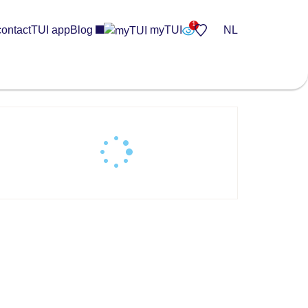
contact
TUI app
Blog
myTUI
NL