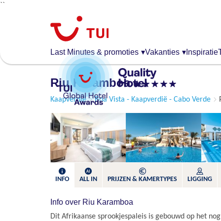
``
Overslaan
en
naar
de
Last Minutes & promoties
▾
Vakanties
▾
Inspiratie
algemene
inhoud
Riu Karamboa
gaan
Kaapverdië
Boa Vista - Kaapverdië - Cabo Verde
INFO
ALL IN
PRIJZEN & KAMERTYPES
LIGGING
Info over Riu Karamboa
Dit Afrikaanse sprookjespaleis is gebouwd op het no