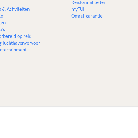
Reisformaliteiten
s & Activiteiten
myTUI
xe
Omruilgarantie
ens
a's
rbereid op reis
g luchthavenvervoer
 entertainment