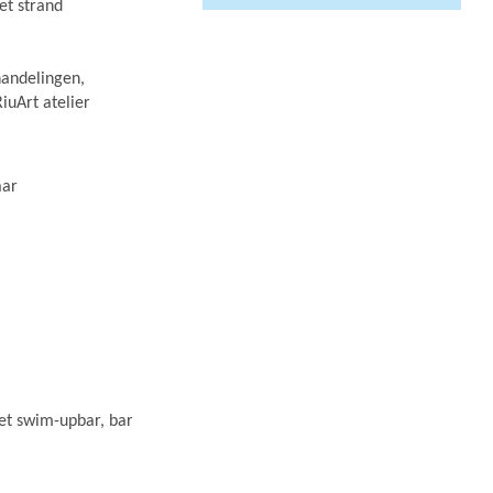
et strand
andelingen,
iuArt atelier
aar
et swim-upbar, bar