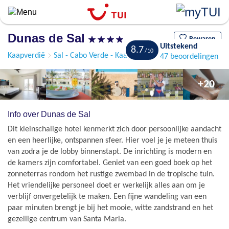
Overslaan
en
naar
Dunas de Sal
de
Bewaren
Uitstekend
8.7
algemene
Kaapverdië
Sal - Cabo Verde - Kaapverdië
Santa Maria
47 beoordelingen
inhoud
gaan
+20
Info over Dunas de Sal
Dit kleinschalige hotel kenmerkt zich door persoonlijke aandacht
en een heerlijke, ontspannen sfeer. Hier voel je je meteen thuis
van zodra je de lobby binnenstapt. De inrichting is modern en
de kamers zijn comfortabel. Geniet van een goed boek op het
zonneterras rondom het rustige zwembad in de tropische tuin.
Het vriendelijke personeel doet er werkelijk alles aan om je
verblijf onvergetelijk te maken. Een fijne wandeling van een
paar minuten brengt je bij het mooie, witte zandstrand en het
gezellige centrum van Santa Maria.