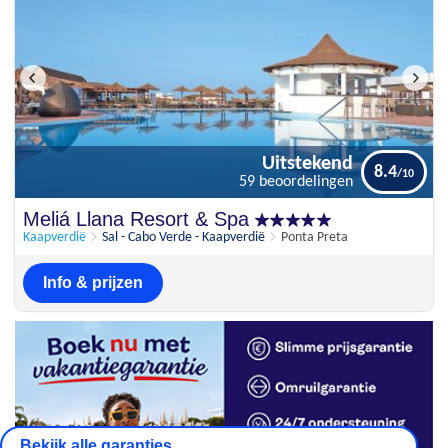
Uitstekend
8.4
59 beoordelingen
Uitstekend
Meliá Llana Resort & Spa
8.4
59 beoordelingen
Kaapverdië
Sal - Cabo Verde - Kaapverdië
Ponta Preta
Info & prijzen
Bekijk alle garanties