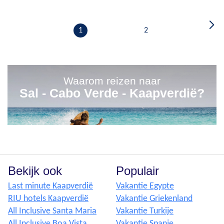
1
2
Waarom reizen naar
Sal - Cabo Verde - Kaapverdië?
Bekijk ook
Populair
Last minute Kaapverdië
Vakantie Egypte
RIU hotels Kaapverdië
Vakantie Griekenland
All Inclusive Santa Maria
Vakantie Turkije
All Inclusive Boa Vista
Vakantie Spanje