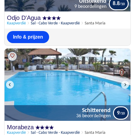
Uitstekend
8.8
9 beoordelingen
Uitstekend
Odjo D'Agua
8.8
9 beoordelingen
Kaapverdië
Sal - Cabo Verde - Kaapverdië
Santa Maria
Info & prijzen
Schitterend
9
36 beoordelingen
Schitterend
Morabeza
9
36 beoordelingen
Kaapverdië
Sal - Cabo Verde - Kaapverdië
Santa Maria