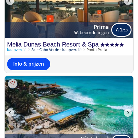
Prima
7.1
56 beoordelingen
Prima
Melia Dunas Beach Resort & Spa
7.1
56 beoordelingen
Kaapverdië
Sal - Cabo Verde - Kaapverdië
Ponta Preta
Info & prijzen