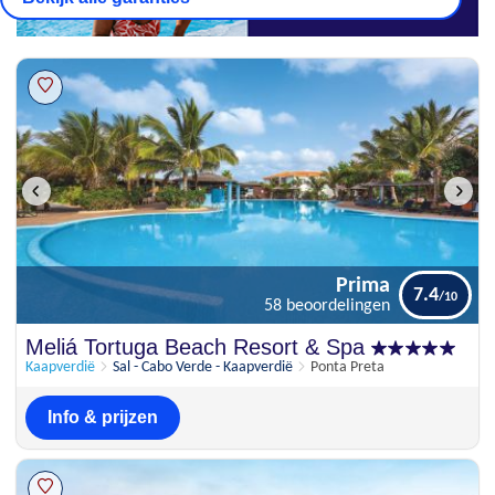
Prima
7.4
58 beoordelingen
Prima
Meliá Tortuga Beach Resort & Spa
7.4
58 beoordelingen
Kaapverdië
Sal - Cabo Verde - Kaapverdië
Ponta Preta
Info & prijzen