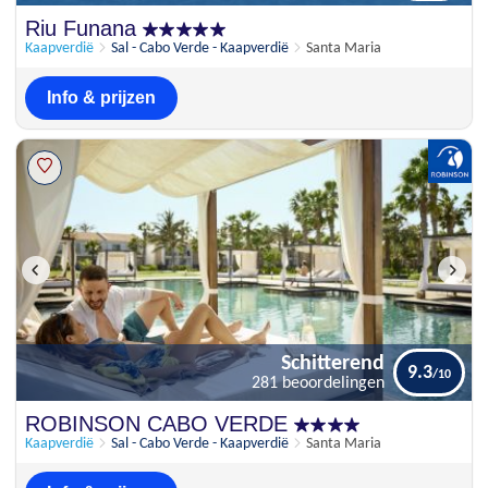
Uitstekend
Riu Funana
8.3
427 beoordelingen
Kaapverdië
Sal - Cabo Verde - Kaapverdië
Santa Maria
Info & prijzen
Schitterend
9.3
281 beoordelingen
Schitterend
ROBINSON CABO VERDE
9.3
281 beoordelingen
Kaapverdië
Sal - Cabo Verde - Kaapverdië
Santa Maria