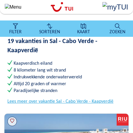
``
Overslaan
en
naar
de
FILTER
SORTEREN
KAART
ZOEKEN
algemene
19 vakanties in Sal - Cabo Verde -
inhoud
gaan
Kaapverdië
Kaapverdisch eiland
8 kilometer lang wit strand
Indrukwekkende onderwaterwereld
Altijd 20 graden of warmer
Paradijselijke stranden
Lees meer over vakantie Sal - Cabo Verde - Kaapverdië