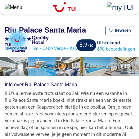
``
Overslaan
en
naar
Riu Palace Santa Maria
de
Bewaren
algemene
Uitstekend
inhoud
8.9
Kaapverdië
Sal - Cabo Verde - Kaapverdië
Santa Maria
698 beoordelingen
gaan
+19
Info over Riu Palace Santa Maria
RIU’s allernieuwste trots staat op Sal. Wie nu een vakantie in
Riu Palace Santa Maria boekt, nipt straks als een van de eerste
gasten aan een Kaapverdisch biertje in de poolbar. Om je heen
een en al luxe. Niet voor niets pronken er 5 sterren op de gevel.
Vermaak is gegarandeerd in Riu Palace Santa Maria. Een
actieve dag of ontspannen in de spa, hier kan het allemaal. Ook
als volwassene verveel je je geen moment in dit moderne All