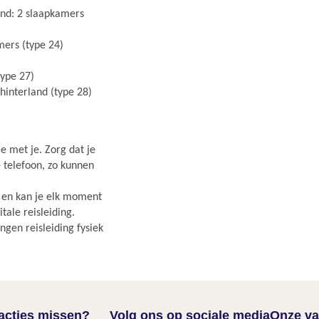
land: 2 slaapkamers
mers (type 24)
type 27)
 hinterland (type 28)
e met je. Zorg dat je
e telefoon, zo kunnen
r en kan je elk moment
ale reisleiding.
gen reisleiding fysiek
nacties missen?
Volg ons op sociale media
Onze va