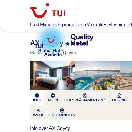
Overslaan
en
naar
de
Last Minutes & promoties
▾
Vakanties
▾
Inspiratie
algemene
inhoud
AX Odycy
gaan
Malta
Malta
Qawra
INFO
ALL IN
PRIJZEN & KAMERTYPES
LIGGING
WEER
LAST MINUTES
Info over AX Odycy