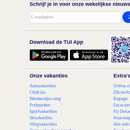
Schrijf je in voor onze wekelijkse nieuws
Download de TUI App
Onze vakanties
Extra'
Autovakanties
Online c
Citytrips
Zitcomfo
Weekendjes weg
Bagage
Pretparken
Excursie
Sportvakanties
Fly Delu
Skivakanties
Huurwag
Vliegvakanties
Alle extr