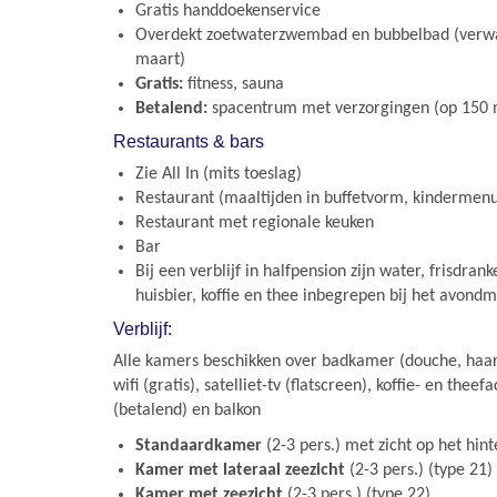
Gratis handdoekenservice
Overdekt zoetwaterzwembad en bubbelbad (verwa
maart)
Gratis:
fitness, sauna
Betalend:
spacentrum met verzorgingen (op 150 m
Restaurants & bars
Zie All In (mits toeslag)
Restaurant (maaltijden in buffetvorm, kindermen
Restaurant met regionale keuken
Bar
Bij een verblijf in halfpension zijn water, frisdran
huisbier, koffie en thee inbegrepen bij het avond
Verblijf:
Alle kamers beschikken over badkamer (douche, haard
wifi (gratis), satelliet-tv (flatscreen), koffie- en theefa
(betalend) en balkon
Standaardkamer
(2-3 pers.) met zicht op het hint
Kamer met lateraal zeezicht
(2-3 pers.) (type 21)
Kamer met zeezicht
(2-3 pers.) (type 22)