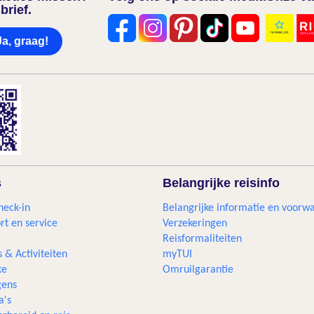
brief.
Ja, graag!
s
Belangrijke reisinfo
heck-in
Belangrijke informatie en voorw
rt en service
Verzekeringen
Reisformaliteiten
s & Activiteiten
myTUI
xe
Omruilgarantie
ens
a's