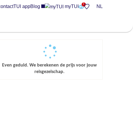
contact
TUI app
Blog
myTUI
NL
Even geduld. We berekenen de prijs voor jouw
reisgezelschap.