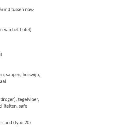
rmd tussen nov.-
 van het hotel)
u)
ken, sappen, huiswijn,
maal
roger), tegelvloer,
ciliteiten, safe
erland (type 20)