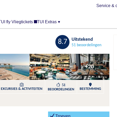
Service & 
TUI fly Vliegtickets
TUI Extras
▾
Bewaren
Uitstekend
8.7
51 beoordelingen
+20
51
EXCURSIES & ACTIVITEITEN
BESTEMMING
BEOORDELINGEN
Troeven