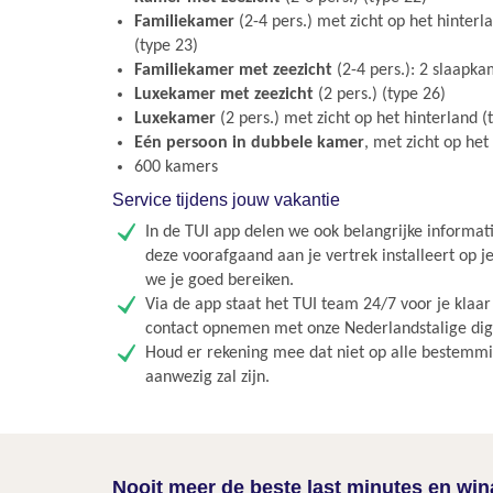
Familiekamer
(2-4 pers.) met zicht op het hinter
(type 23)
Familiekamer met zeezicht
(2-4 pers.): 2 slaapka
Luxekamer met zeezicht
(2 pers.) (type 26)
Luxekamer
(2 pers.) met zicht op het hinterland (
Eén persoon in dubbele kamer
, met zicht op het
600 kamers
Service tijdens jouw vakantie
In de TUI app delen we ook belangrijke informati
deze voorafgaand aan je vertrek installeert op j
we je goed bereiken.
Via de app staat het TUI team 24/7 voor je klaa
contact opnemen met onze Nederlandstalige digit
Houd er rekening mee dat niet op alle bestemmin
aanwezig zal zijn.
Nooit meer de beste last minutes en wi