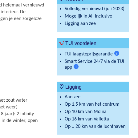
erd helemaal vernieuwd
Volledig vernieuwd (juli 2023)
interieur. De
Mogelijk in All Inclusive
gen je een zorgeloze
Ligging aan zee
TUI voordelen
TUI laagsteprijsgarantie
Meer
Smart Service 24/7 via de TUI
informatie
app
Meer
informatie
Ligging
Aan zee
et zout water
Op 1,5 km van het centrum
het weer)
Op 10 km van Mdina
jaar): 2 infinity
Op 16 km van Valletta
in de winter, open
Op ± 20 km van de luchthaven