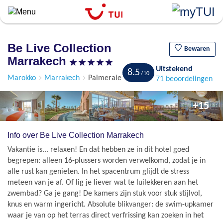
``
Overslaan
en
naar
Be Live Collection
de
Bewaren
Marrakech
algemene
Uitstekend
inhoud
8.5
Marokko
Marrakech
Palmeraie
71 beoordelingen
gaan
+15
Info over Be Live Collection Marrakech
Vakantie is... relaxen! En dat hebben ze in dit hotel goed
begrepen: alleen 16-plussers worden verwelkomd, zodat je in
alle rust kan genieten. In het spacentrum glijdt de stress
meteen van je af. Of lig je liever wat te luilekkeren aan het
zwembad? Ga je gang! De kamers zijn stuk voor stuk stijlvol,
knus en warm ingericht. Absolute blikvanger: de swim-upkamer
waar je van op het terras direct verfrissing kan zoeken in het