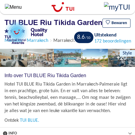
Overslaan
en
naar
TUI BLUE Riu Tikida Garden
de
Bewaren
algemene
Uitstekend
inhoud
8.6
Marokko
Marrakech
Marrakech
172 beoordelingen
gaan
Style
+20
Info over TUI BLUE Riu Tikida Garden
Hotel TUI BLUE Riu Tikida Garden in Marrakech-Palmeraie ligt
in een prachtige, grote tuin. En er valt van alles te beleven:
tennis, beachvolleybal, een massage,... Om nog maar te zwijgen
van het kingsize zwembad, dé blikvanger in de oase! Hier vind
je alles wat je van een leuke vakantie kan verwachten.
Ontdek
TUI BLUE.
INFO