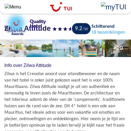
``
Overslaan
en
naar
Zilwa Attitude
Schitterend
9.2
de
Bewaren
18 beoordelingen
algemene
inhoud
+20
gaan
Info over Zilwa Attitude
Zilwa is het Creoolse woord voor eilandbewoner en de naam
van het hotel is zeker juist gekozen want het is voor 100%
Mauritiaans. Zilwa Attitude nodigt je uit om authentiek en
eenvoudig te leven zoals de Mauritianen. De architectuur en
het interieur ademt de sfeer van de 'campements', traditionele
huizen aan de rand van de zee. Dit 4* hotel is een ode aan
Mauritius, het ideale adres voor een vakantie vol emoties en
plezier, ontmoetingen en ontdekkingen. Hier neem je je tijd om
je batterijen opnieuw op te laden terwijl je kijkt naar het fraaie