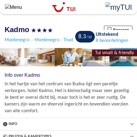
``
Overslaan
en
naar
Kadmo
de
Bewaren
Uitstekend
8.3
algemene
Montenegro
Montenegro - Tivat
Budva
8 beoordelingen
inhoud
gaan
Tui small & friendly
+4
Info over Kadmo
In het hartje van het centrum van Budva ligt een pareltje
verborgen, hotel Kadmo. Het is kleinschalig maar zeer gezellig.
Je bent er overal dicht bij, maar toch is het er zeer rustig. De
kamers zijn warm en sfeervol ingericht en bovendien voorzien
van alle comfort.
INFO
PRIJZEN & KAMERTYPES