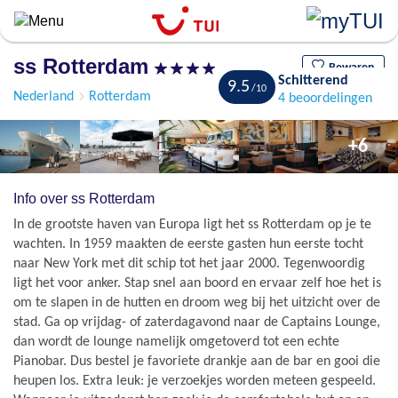
Overslaan
en
naar
ss Rotterdam
de
Bewaren
Schitterend
9.5
algemene
Nederland
Rotterdam
4 beoordelingen
inhoud
gaan
+6
Info over ss Rotterdam
In de grootste haven van Europa ligt het ss Rotterdam op je te
wachten. In 1959 maakten de eerste gasten hun eerste tocht
naar New York met dit schip tot het jaar 2000. Tegenwoordig
ligt het voor anker. Stap snel aan boord en ervaar zelf hoe het is
om te slapen in de hutten en droom weg bij het uitzicht over de
stad. Ga op vrijdag- of zaterdagavond naar de Captains Lounge,
dan wordt de lounge namelijk omgetoverd tot een echte
Pianobar. Dus bestel je favoriete drankje aan de bar en gooi die
heupen los. Extra leuk: je verzoekjes worden meteen gespeeld.