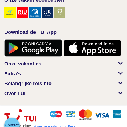
Onze vakantieconcepten
Download de TUI App
Onze vakanties
Extra's
Belangrijke reisinfo
Over TUI
Contact
© TUI Belgium
Algemene info
Jobs
Pers