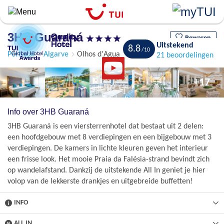
Overslaan
en
naar
3HB Guaraná
de
Bewaren
Uitstekend
8.8
algemene
Portugal
Algarve
Olhos d'Agua
21 beoordelingen
inhoud
gaan
+17
Info over 3HB Guaraná
3HB Guaraná is een viersterrenhotel dat bestaat uit 2 delen:
een hoofdgebouw met 8 verdiepingen en een bijgebouw met 3
verdiepingen. De kamers in lichte kleuren geven het interieur
een frisse look. Het mooie Praia da Falésia-strand bevindt zich
op wandelafstand. Dankzij de uitstekende All In geniet je hier
volop van de lekkerste drankjes en uitgebreide buffetten!
INFO
ALL IN