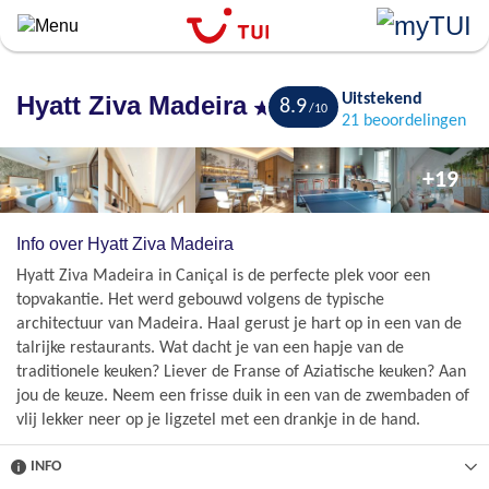
``
Overslaan
en
naar
Hyatt Ziva Madeira
Uitstekend
8.9
de
Bewaren
21 beoordelingen
algemene
inhoud
+19
gaan
Info over Hyatt Ziva Madeira
Hyatt Ziva Madeira in Caniçal is de perfecte plek voor een
topvakantie. Het werd gebouwd volgens de typische
architectuur van Madeira. Haal gerust je hart op in een van de
talrijke restaurants. Wat dacht je van een hapje van de
traditionele keuken? Liever de Franse of Aziatische keuken? Aan
jou de keuze. Neem een frisse duik in een van de zwembaden of
vlij lekker neer op je ligzetel met een drankje in de hand.
INFO