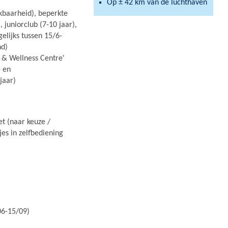
Op ± 42 km van de luchthaven
kbaarheid), beperkte
 juniorclub (7-10 jaar),
gelijks tussen 15/6-
nd)
a & Wellness Centre'
e en
jaar)
et (naar keuze /
jes in zelfbediening
06-15/09)