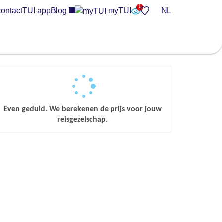
contact
TUI app
Blog
myTUI
NL
Even geduld. We berekenen de prijs voor jouw
reisgezelschap.