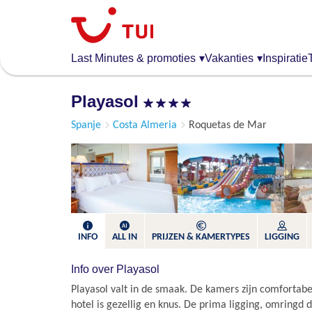
Overslaan
en
naar
de
Last Minutes & promoties
▾
Vakanties
▾
Inspiratie
algemene
inhoud
Playasol
gaan
Spanje
Costa Almeria
Roquetas de Mar
INFO
ALL IN
PRIJZEN & KAMERTYPES
LIGGING
Info over Playasol
Playasol valt in de smaak. De kamers zijn comfortabe
hotel is gezellig en knus. De prima ligging, omringd