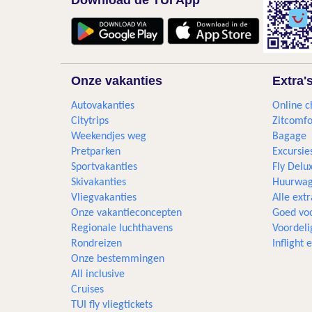
Download de TUI App
Onze vakanties
Extra'
Autovakanties
Online c
Citytrips
Zitcomfo
Weekendjes weg
Bagage
Pretparken
Excursie
Sportvakanties
Fly Delu
Skivakanties
Huurwag
Vliegvakanties
Alle extr
Onze vakantieconcepten
Goed voo
Regionale luchthavens
Voordeli
Rondreizen
Inflight
Onze bestemmingen
All inclusive
Cruises
TUI fly vliegtickets