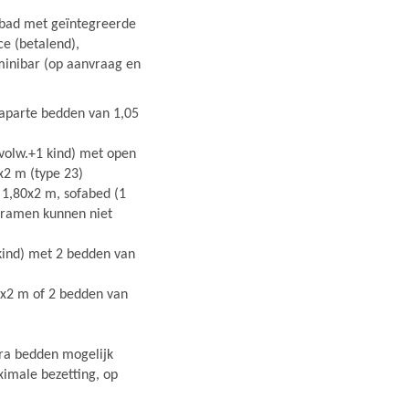
 bad met geïntegreerde
ce (betalend),
, minibar (op aanvraag en
 aparte bedden van 1,05
3 volw.+1 kind) met open
x2 m (type 23)
 1,80x2 m, sofabed (1
e ramen kunnen niet
 kind) met 2 bedden van
x2 m of 2 bedden van
tra bedden mogelijk
aximale bezetting, op