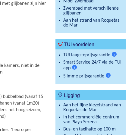
Mooi zwembad
 met glijbanen zijn hier
Zwembad met verschillende
glijbanen
Aan het strand van Roquetas
de Mar
TUI voordelen
TUI laagsteprijsgarantie
Meer
Smart Service 24/7 via de TUI
e kamers, niet in de
informatie
app
en
Meer
Slimme prijsgarantie
informatie
Meer
informatie
Ligging
) bubbelbad (vanaf 15
ijbanen (vanaf 1m20)
Aan het fijne kiezelstrand van
dens het hoogseizoen,
Roquetas de Mar
nd)
In het commerciële centrum
van Playa Serena
Bus- en taxihalte op 100 m
lies, 1 euro per