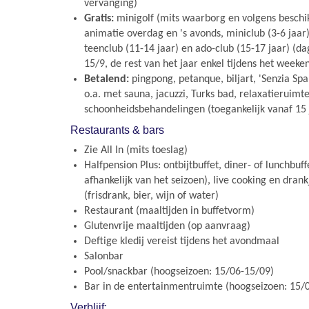
vervanging)
Gratis:
minigolf (mits waarborg en volgens beschi
animatie overdag en 's avonds, miniclub (3-6 jaar),
teenclub (11-14 jaar) en ado-club (15-17 jaar) (da
15/9, de rest van het jaar enkel tijdens het weeke
Betalend:
pingpong, petanque, biljart, 'Senzia Sp
o.a. met sauna, jacuzzi, Turks bad, relaxatieruimt
schoonheidsbehandelingen (toegankelijk vanaf 15 
Restaurants & bars
Zie All In (mits toeslag)
Halfpension Plus: ontbijtbuffet, diner- of lunchbuff
afhankelijk van het seizoen), live cooking en drank
(frisdrank, bier, wijn of water)
Restaurant (maaltijden in buffetvorm)
Glutenvrije maaltijden (op aanvraag)
Deftige kledij vereist tijdens het avondmaal
Salonbar
Pool/snackbar (hoogseizoen: 15/06-15/09)
Bar in de entertainmentruimte (hoogseizoen: 15/
Verblijf: