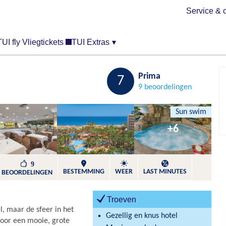
Service & 
TUI fly Vliegtickets
TUI Extras
▾
Bewaren
Prima
7
9 beoordelingen
Sun swim
+6
9
BESTEMMING
WEER
LAST MINUTES
BEOORDELINGEN
Troeven
l, maar de sfeer in het
Gezellig en knus hotel
 door een mooie, grote