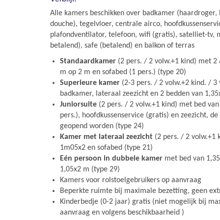
Alle kamers beschikken over badkamer (haardroger,
douche), tegelvloer, centrale airco, hoofdkussenservi
plafondventilator, telefoon, wifi (gratis), satelliet-tv
betalend), safe (betalend) en balkon of terras
Standaardkamer
(2 pers. / 2 volw.+1 kind) met 2
m op 2 m en sofabed (1 pers.) (type 20)
Superieure kamer
(2-3 pers. / 2 volw.+2 kind. / 
badkamer, lateraal zeezicht en 2 bedden van 1,35
Juniorsuite
(2 pers. / 2 volw.+1 kind) met bed van
pers.), hoofdkussenservice (gratis) en zeezicht, d
geopend worden (type 24)
Kamer met lateraal zeezicht
(2 pers. / 2 volw.+1
1m05x2 en sofabed (type 21)
Eén persoon in dubbele kamer
met bed van 1,35
1,05x2 m (type 29)
Kamers voor rolstoelgebruikers op aanvraag
Beperkte ruimte bij maximale bezetting, geen ex
Kinderbedje (0-2 jaar) gratis (niet mogelijk bij m
aanvraag en volgens beschikbaarheid )