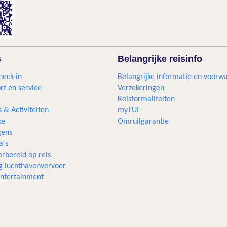
s
Belangrijke reisinfo
heck-in
Belangrijke informatie en voorw
rt en service
Verzekeringen
Reisformaliteiten
s & Activiteiten
myTUI
xe
Omruilgarantie
ens
a's
rbereid op reis
g luchthavenvervoer
 entertainment