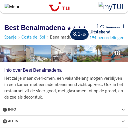
``
Overslaan
en
naar
Best Benalmadena
de
Bewaren
Uitstekend
8.1
algemene
Spanje
Costa del Sol
Benalmadena Costa
194 beoordelingen
inhoud
gaan
+18
Info over Best Benalmadena
Het zal je maar overkomen: een vakantielang mogen verblijven
in een kamer met een adembenemend zicht op zee… Ook in het
restaurant zit de sfeer goed, met glasramen tot op de grond, en
de zee als decorstuk.
INFO
ALL IN