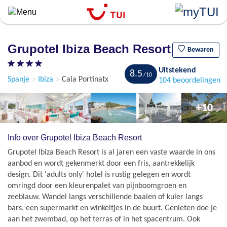
``
Overslaan
en
naar
Grupotel Ibiza Beach Resort
de
Bewaren
algemene
Uitstekend
inhoud
8.5
Spanje
Ibiza
Cala Portinatx
104 beoordelingen
gaan
+10
Info over Grupotel Ibiza Beach Resort
Grupotel Ibiza Beach Resort is al jaren een vaste waarde in ons
aanbod en wordt gekenmerkt door een fris, aantrekkelijk
design. Dit 'adults only' hotel is rustig gelegen en wordt
omringd door een kleurenpalet van pijnboomgroen en
zeeblauw. Wandel langs verschillende baaien of kuier langs
bars, een supermarkt en winkeltjes in de buurt. Genieten doe je
aan het zwembad, op het terras of in het spacentrum. Ook