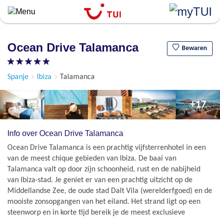
``
Overslaan
en
naar
Ocean Drive Talamanca
de
Bewaren
algemene
inhoud
Spanje
Ibiza
Talamanca
gaan
+17
Info over Ocean Drive Talamanca
Ocean Drive Talamanca is een prachtig vijfsterrenhotel in een
van de meest chique gebieden van Ibiza. De baai van
Talamanca valt op door zijn schoonheid, rust en de nabijheid
van Ibiza-stad. Je geniet er van een prachtig uitzicht op de
Middellandse Zee, de oude stad Dalt Vila (werelderfgoed) en de
mooiste zonsopgangen van het eiland. Het strand ligt op een
steenworp en in korte tijd bereik je de meest exclusieve