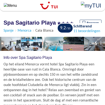
``
Overslaan
en
naar
Spa Sagitario Playa
de
Bewaren
Schitterend
9.2
algemene
Spanje
Menorca
Cala Blanca
11 beoordelingen
inhoud
gaan
+6
Info over Spa Sagitario Playa
Op het eiland Menorca vormt hotel Spa Sagitario Playa een
heerlijke oase van rust in Cala Blanca. Omringd door
pijnboombossen en op slechts 150 m van het witte zandstrand
en de kristalheldere zee. Ook het historische centrum van de
oude hoofdstad Ciutadella de Menorca ligt vlakbij. Zin in een
ontspannen dag in het hotel? Relax aan zwembad en geniet van
een cocktail of snack aan de poolbar. En verwen jezelf met een
sessie in het spacentrum. Sluit de dag af met een romantische