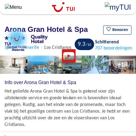
``
Overslaan
en
naar
Arona Gran Hotel & Spa
de
Bewaren
algemene
Schitterend
inhoud
9.3
Spanje
Tenerife
Los Cristianos
707 beoordelingen
gaan
+18
Info over Arona Gran Hotel & Spa
Het geliefde Arona Gran Hotel & Spa is gekend voor zijn
uitstekende service en goede keuken en is bovendien ideaal
gelegen. Rustig, aan het einde van de promenade, maar toch
vlak bij het gezellige centrum van Los Cristianos. Je hebt er een
prachtig uitzicht over de zee en de vissershaven van Los
Cristianos.