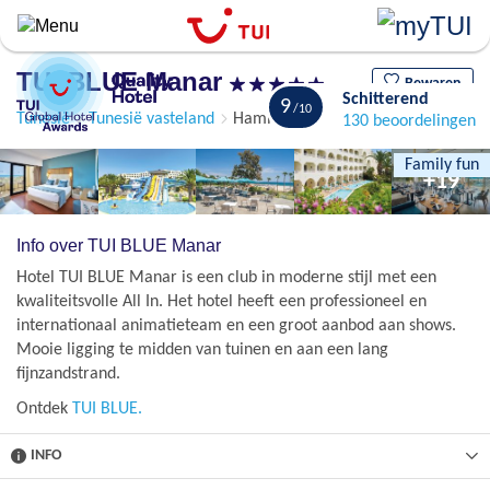
Overslaan
en
naar
TUI BLUE Manar
de
Bewaren
Schitterend
9
algemene
Tunesië
Tunesië vasteland
Hammamet
130 beoordelingen
inhoud
gaan
Family fun
+19
Info over TUI BLUE Manar
Hotel TUI BLUE Manar is een club in moderne stijl met een
kwaliteitsvolle All In. Het hotel heeft een professioneel en
internationaal animatieteam en een groot aanbod aan shows.
Mooie ligging te midden van tuinen en aan een lang
fijnzandstrand.
Ontdek
TUI BLUE.
INFO