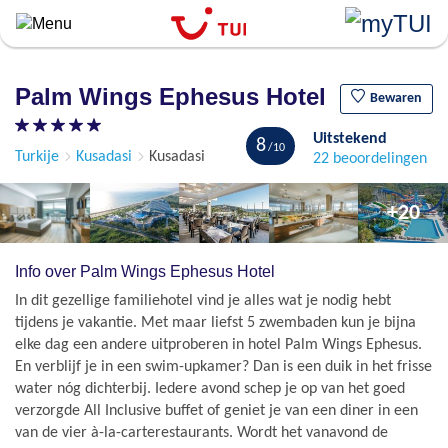
``
Overslaan
en
naar
Palm Wings Ephesus Hotel
de
Bewaren
algemene
Uitstekend
inhoud
8
Turkije
Kusadasi
Kusadasi
22 beoordelingen
gaan
+20
Info over Palm Wings Ephesus Hotel
In dit gezellige familiehotel vind je alles wat je nodig hebt
tijdens je vakantie. Met maar liefst 5 zwembaden kun je bijna
elke dag een andere uitproberen in hotel Palm Wings Ephesus.
En verblijf je in een swim-upkamer? Dan is een duik in het frisse
water nóg dichterbij. Iedere avond schep je op van het goed
verzorgde All Inclusive buffet of geniet je van een diner in een
van de vier à-la-carterestaurants. Wordt het vanavond de