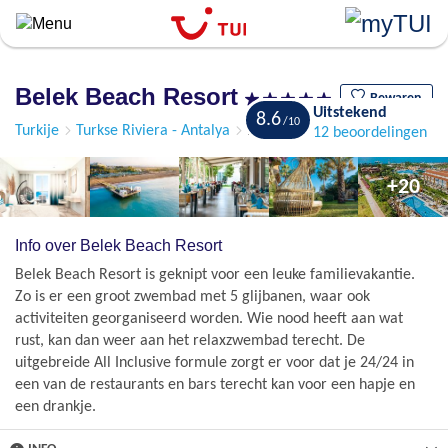
``
Overslaan
en
naar
Belek Beach Resort
de
Bewaren
Uitstekend
8.6
algemene
Turkije
Turkse Riviera - Antalya
Belek
12 beoordelingen
inhoud
gaan
+20
Info over Belek Beach Resort
Belek Beach Resort is geknipt voor een leuke familievakantie.
Zo is er een groot zwembad met 5 glijbanen, waar ook
activiteiten georganiseerd worden. Wie nood heeft aan wat
rust, kan dan weer aan het relaxzwembad terecht. De
uitgebreide All Inclusive formule zorgt er voor dat je 24/24 in
een van de restaurants en bars terecht kan voor een hapje en
een drankje.