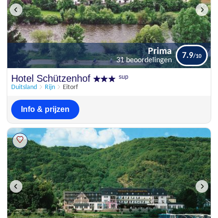
Prima
7.9
31 beoordelingen
Prima
Hotel Schützenhof
sup
7.9
31 beoordelingen
Duitsland
Rijn
Eitorf
Info & prijzen