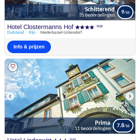
Schitterend
9
35 beoordelingen
Schitterend
Hotel Clostermanns Hof
sup
9
35 beoordelingen
Duitsland
Rijn
Niederkassel-Uckendorf
Info & prijzen
Prima
7.8
11 beoordelingen
Prima
sup