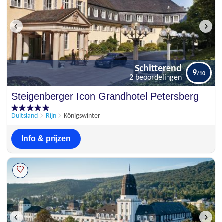
Schitterend
9
2 beoordelingen
Schitterend
Steigenberger Icon Grandhotel Petersberg
9
2 beoordelingen
Duitsland
Rijn
Königswinter
Info & prijzen