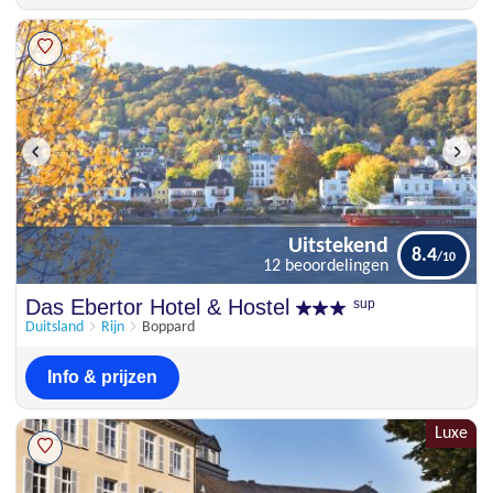
Uitstekend
8.4
12 beoordelingen
Uitstekend
Das Ebertor Hotel & Hostel
sup
8.4
12 beoordelingen
Duitsland
Rijn
Boppard
Info & prijzen
Luxe