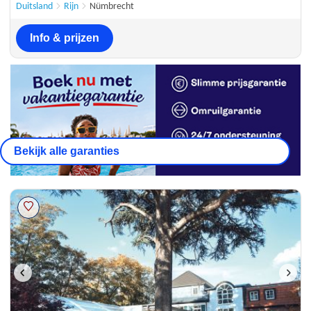
45 beoordelingen
Duitsland
Rijn
Nümbrecht
Info & prijzen
Bekijk alle garanties