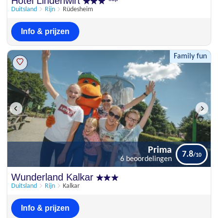
Hotel Lindenwirt
7.8
11 beoordelingen
Duitsland
Rijn
Rüdesheim
Info & prijzen
Family fun
Prima
7.8
6 beoordelingen
Prima
Wunderland Kalkar
7.8
6 beoordelingen
Duitsland
Rijn
Kalkar
Info & prijzen