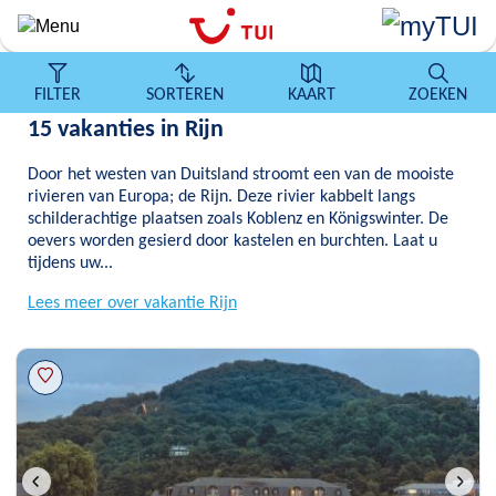
Overslaan
en
naar
de
FILTER
SORTEREN
KAART
ZOEKEN
algemene
15 vakanties in Rijn
inhoud
gaan
Door het westen van Duitsland stroomt een van de mooiste
rivieren van Europa; de Rijn. Deze rivier kabbelt langs
schilderachtige plaatsen zoals Koblenz en Königswinter. De
oevers worden gesierd door kastelen en burchten. Laat u
tijdens uw...
Lees meer over vakantie Rijn