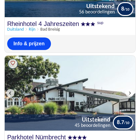
Uitstekend
8
56 beoordelingen
Uitstekend
Rheinhotel 4 Jahreszeiten
sup
8
56 beoordelingen
Duitsland
Rijn
Bad Breisig
Info & prijzen
Uitstekend
8.7
45 beoordelingen
Uitstekend
Parkhotel Nümbrecht
8.7