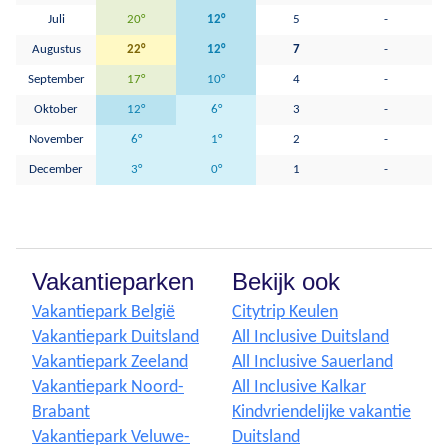
Juli
20°
12°
5
-
Augustus
22°
12°
7
-
September
17°
10°
4
-
Oktober
12°
6°
3
-
November
6°
1°
2
-
December
3°
0°
1
-
Vakantieparken
Bekijk ook
Vakantiepark België
Citytrip Keulen
Vakantiepark Duitsland
All Inclusive Duitsland
Vakantiepark Zeeland
All Inclusive Sauerland
Vakantiepark Noord-
All Inclusive Kalkar
Brabant
Kindvriendelijke vakantie
Vakantiepark Veluwe-
Duitsland