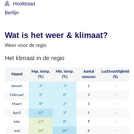
Hoofdstad
Berlijn
Wat is het weer & klimaat?
Weer voor de regio
Het klimaat in de regio
Max. temp.
Min. temp.
Aantal
Luchtvochtigheid
Maand
(°C)
(°C)
zonuren
(%)
Januari
3°
-1°
2
-
Februari
5°
0°
3
-
Maart
8°
2°
3
-
April
11°
3°
5
-
Mei
17°
8°
7
-
Juni
19°
10°
6
-