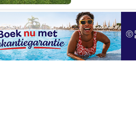
Schitterend
10
3 beoordelingen