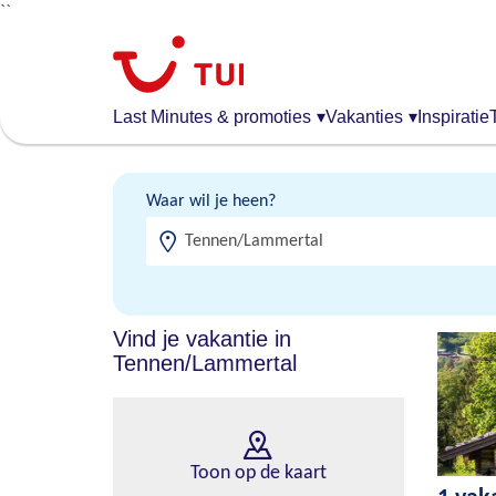
``
Overslaan
en
naar
de
Last Minutes & promoties
▾
Vakanties
▾
Inspiratie
algemene
inhoud
gaan
Waar wil je heen?
Vind je vakantie in
Tennen/Lammertal
Toon op de kaart