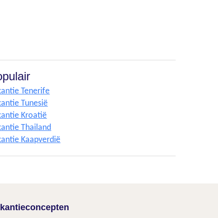
pulair
antie Tenerife
antie Tunesië
antie Kroatië
antie Thailand
antie Kaapverdië
kantieconcepten