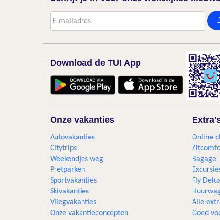
Download de TUI App
Onze vakanties
Extra'
Autovakanties
Online c
Citytrips
Zitcomfo
Weekendjes weg
Bagage
Pretparken
Excursie
Sportvakanties
Fly Delu
Skivakanties
Huurwag
Vliegvakanties
Alle extr
Onze vakantieconcepten
Goed voo