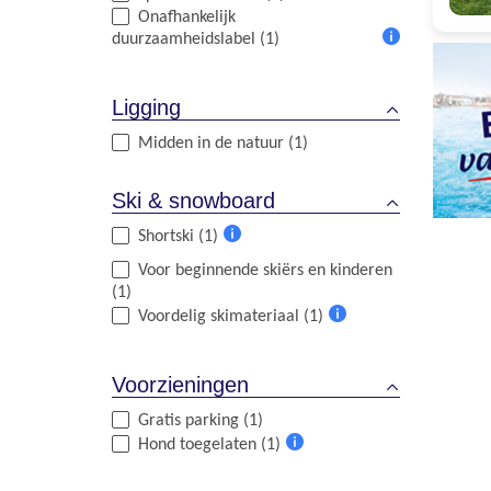
Onafhankelijk
duurzaamheidslabel (1)
Meer
informatie
Ligging
Midden in de natuur (1)
Ski & snowboard
Shortski (1)
Meer
Voor beginnende skiërs en kinderen
informatie
(1)
Voordelig skimateriaal (1)
Meer
informatie
Voorzieningen
Gratis parking (1)
Hond toegelaten (1)
Meer
informatie