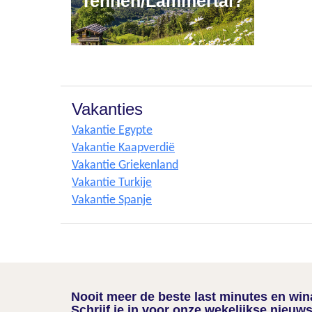
Tennen/Lammertal?
Vakanties
Vakantie Egypte
Vakantie Kaapverdië
Vakantie Griekenland
Vakantie Turkije
Vakantie Spanje
Nooit meer de beste last minutes en wi
Schrijf je in voor onze wekelijkse nieuws