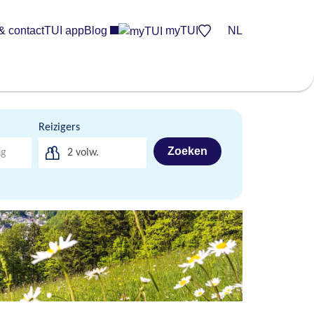
& contact
TUI app
Blog
myTUI
NL
Reizigers
Zoeken
2
volw.