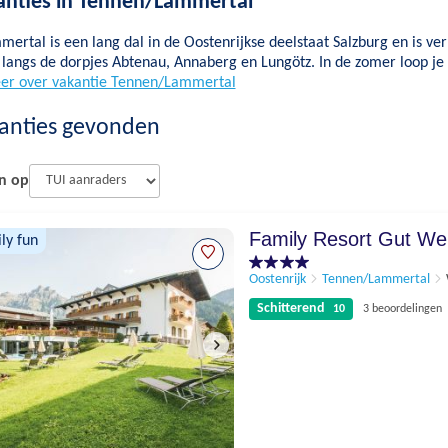
anties in Tennen/Lammertal
ertal is een lang dal in de Oostenrijkse deelstaat Salzburg en is v
langs de dorpjes Abtenau, Annaberg en Lungötz. In de zomer loop je 
er over vakantie Tennen/Lammertal
anties gevonden
n op
Family Resort Gut We
ly fun
Oostenrijk
Tennen/Lammertal
Schitterend
10
3 beoordelingen