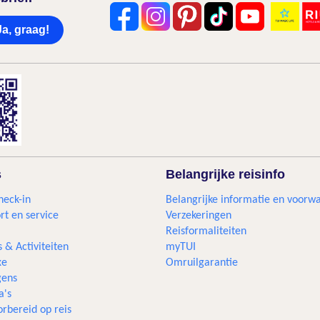
Ja, graag!
s
Belangrijke reisinfo
heck-in
Belangrijke informatie en voorw
rt en service
Verzekeringen
Reisformaliteiten
s & Activiteiten
myTUI
xe
Omruilgarantie
ens
a's
rbereid op reis