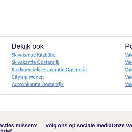
Bekijk ook
Po
Skivakantie Kitzbühel
Vak
Skivakantie Oostenrijk
Vak
Kindvriendelijke vakantie Oostenrijk
Vak
Citytrip Wenen
Vak
Autovakantie Oostenrijk
Vak
nacties missen?
Volg ons op sociale media
Onze va
brief.