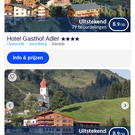
Uitstekend
8.9
79 beoordelingen
Uitstekend
Hotel Gasthof Adler
8.9
79 beoordelingen
Oostenrijk
Vorarlberg
Damüls
Info & prijzen
Uitstekend
8.9