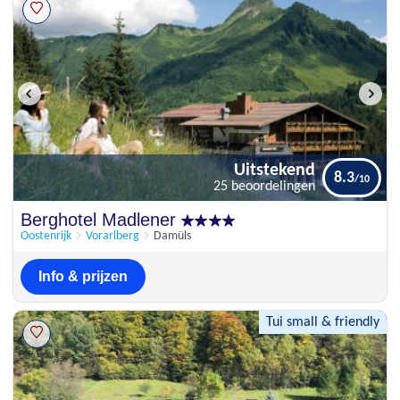
Uitstekend
8.3
25 beoordelingen
Uitstekend
Berghotel Madlener
8.3
25 beoordelingen
Oostenrijk
Vorarlberg
Damüls
Info & prijzen
Tui small & friendly