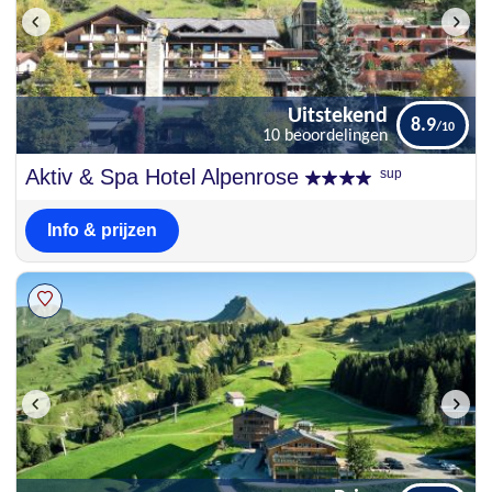
Uitstekend
8.9
10 beoordelingen
Uitstekend
Aktiv & Spa Hotel Alpenrose
sup
8.9
10 beoordelingen
Info & prijzen