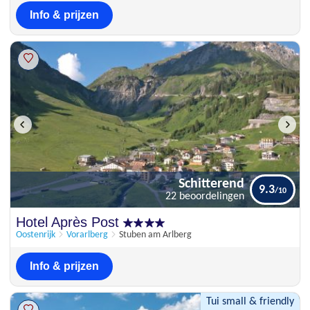
Info & prijzen
Schitterend
9.3
22 beoordelingen
Schitterend
Hotel Après Post
9.3
22 beoordelingen
Oostenrijk
Vorarlberg
Stuben am Arlberg
Info & prijzen
Tui small & friendly