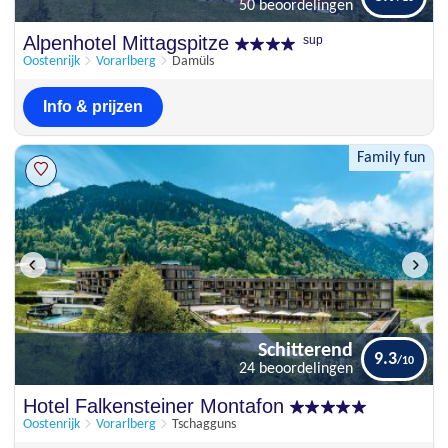
50 beoordelingen
Uitstekend
Alpenhotel Mittagspitze
sup
8.9
50 beoordelingen
Oostenrijk
Vorarlberg
Damüls
Info & prijzen
Family fun
Schitterend
9.3
24 beoordelingen
Schitterend
Hotel Falkensteiner Montafon
9.3
24 beoordelingen
Oostenrijk
Vorarlberg
Tschagguns