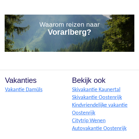
Waarom reizen naar
Vorarlberg?
Vakanties
Bekijk ook
Vakantie Damüls
Skivakantie Kaunertal
Skivakantie Oostenrijk
Kindvriendelijke vakantie
Oostenrijk
Citytrip Wenen
Autovakantie Oostenrijk