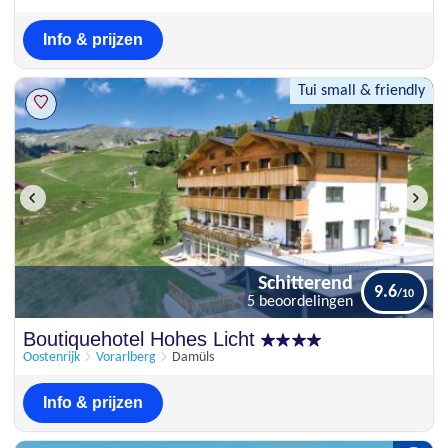
Info & prijzen
Tui small & friendly
Schitterend
9.6
5 beoordelingen
Schitterend
Boutiquehotel Hohes Licht
9.6
5 beoordelingen
Oostenrijk
Vorarlberg
Damüls
Info & prijzen