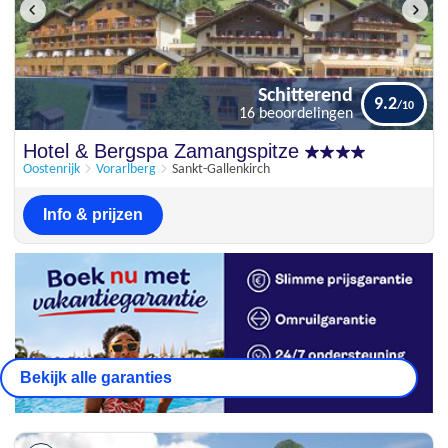
Schitterend
9.2
16 beoordelingen
Schitterend
Hotel & Bergspa Zamangspitze
9.2
16 beoordelingen
Oostenrijk
Vorarlberg
Sankt-Gallenkirch
Info & prijzen
Bekijk alle garanties