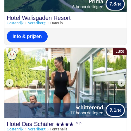
Prima
7.8
6 beoordelingen
Prima
Hotel Walisgaden Resort
7.8
6 beoordelingen
Oostenrijk
Vorarlberg
Damüls
Info & prijzen
Luxe
Schitterend
9.1
17 beoordelingen
Schitterend
Hotel Das Schäfer
sup
9.1
17 beoordelingen
Oostenrijk
Vorarlberg
Fontanella