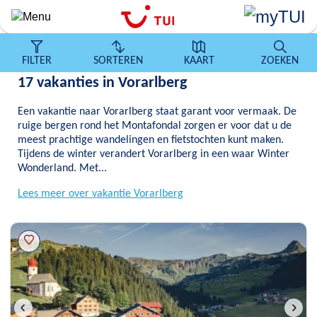
Overslaan
en
naar
de
FILTER
SORTEREN
KAART
ZOEKEN
algemene
17 vakanties in Vorarlberg
inhoud
gaan
Een vakantie naar Vorarlberg staat garant voor vermaak. De
ruige bergen rond het Montafondal zorgen er voor dat u de
meest prachtige wandelingen en fietstochten kunt maken.
Tijdens de winter verandert Vorarlberg in een waar Winter
Wonderland. Met...
Lees meer over vakantie Vorarlberg