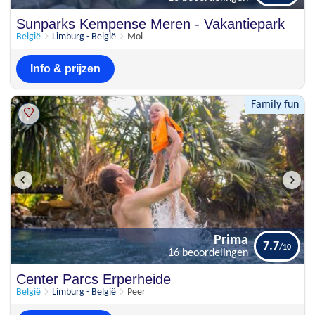
Prima
Sunparks Kempense Meren - Vakantiepark
7.5
13 beoordelingen
België
Limburg - België
Mol
Info & prijzen
Family fun
Prima
7.7
16 beoordelingen
Prima
Center Parcs Erperheide
7.7
16 beoordelingen
België
Limburg - België
Peer