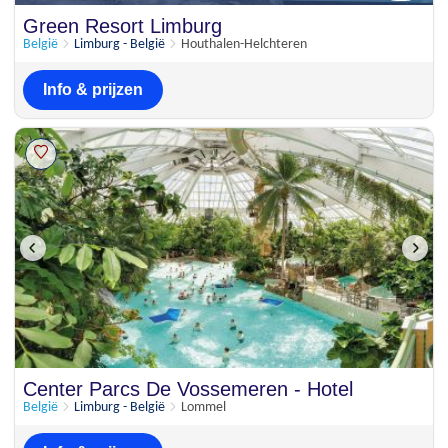
Uitstekend
Green Resort Limburg
8
3 beoordelingen
België
Limburg - België
Houthalen-Helchteren
Info & prijzen
Center Parcs De Vossemeren - Hotel
België
Limburg - België
Lommel