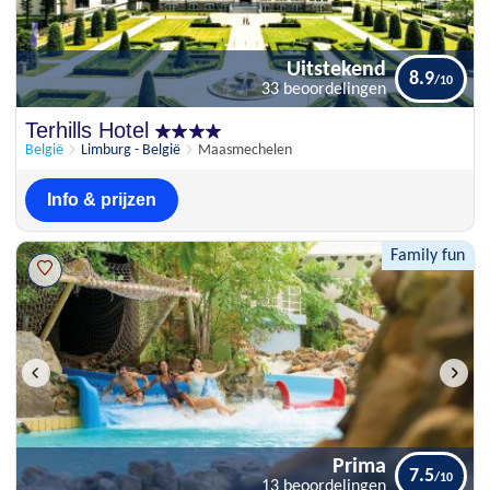
Uitstekend
8.9
33 beoordelingen
Uitstekend
Terhills Hotel
8.9
33 beoordelingen
België
Limburg - België
Maasmechelen
Info & prijzen
Family fun
Prima
7.5
13 beoordelingen