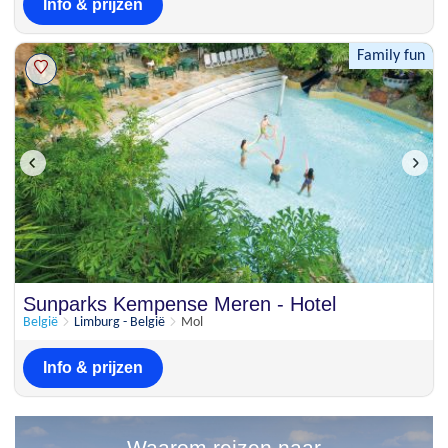
Info & prijzen
Family fun
Sunparks Kempense Meren - Hotel
België
Limburg - België
Mol
Info & prijzen
Waarom reizen naar