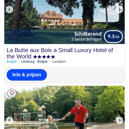
Schitterend
9.3
3 beoordelingen
Schitterend
La Butte aux Bois a Small Luxury Hotel of
9.3
3 beoordelingen
the World
België
Limburg - België
Lanaken
Info & prijzen