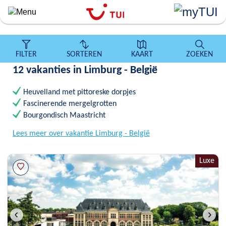
``
Overslaan
en
naar
de
FILTER
SORTEREN
KAART
ZOEKEN
algemene
12 vakanties in Limburg - België
inhoud
gaan
Heuvelland met pittoreske dorpjes
Fascinerende mergelgrotten
Bourgondisch Maastricht
Lees meer over vakantie Limburg - België
Luxe