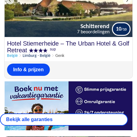
Schitterend
10
7 beoordelingen
Schitterend
Hotel Stiemerheide – The Urban Hotel & Golf
10
7 beoordelingen
Retreat
sup
België
Limburg - België
Genk
Info & prijzen
Bekijk alle garanties