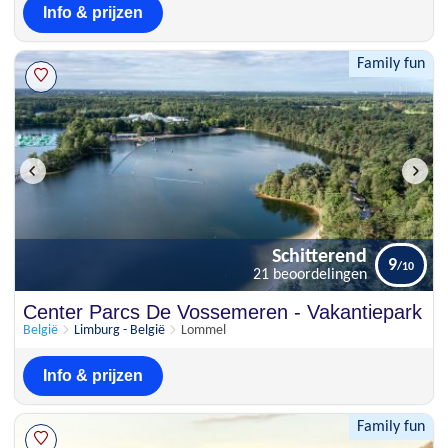
Info & prijzen
Family fun
Schitterend
9
21 beoordelingen
Schitterend
Center Parcs De Vossemeren - Vakantiepark
9
21 beoordelingen
België
Limburg - België
Lommel
Info & prijzen
Family fun