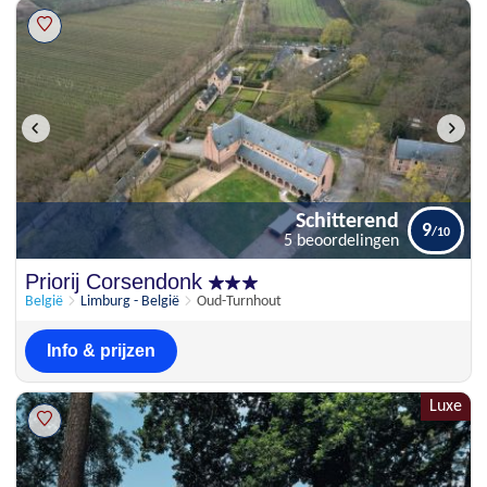
Schitterend
9
5 beoordelingen
Schitterend
Priorij Corsendonk
9
5 beoordelingen
België
Limburg - België
Oud-Turnhout
Info & prijzen
Luxe