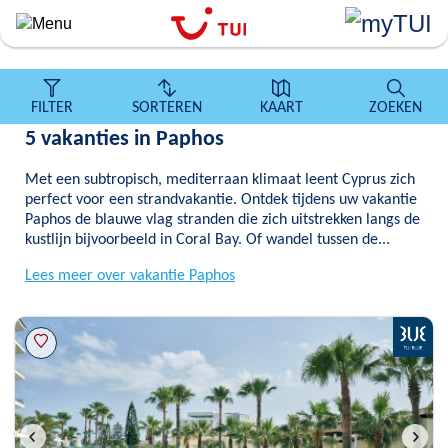
``
Overslaan
en
naar
de
FILTER
SORTEREN
KAART
ZOEKEN
algemene
5 vakanties in Paphos
inhoud
gaan
Met een subtropisch, mediterraan klimaat leent Cyprus zich
perfect voor een strandvakantie. Ontdek tijdens uw vakantie
Paphos de blauwe vlag stranden die zich uitstrekken langs de
kustlijn bijvoorbeeld in Coral Bay. Of wandel tussen de...
Lees meer over vakantie Paphos