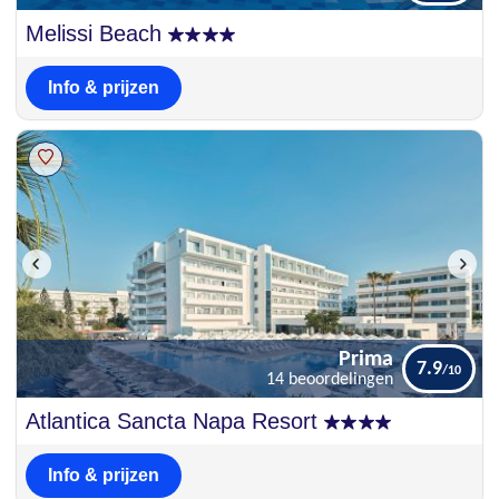
Uitstekend
Melissi Beach
8.5
32 beoordelingen
Info & prijzen
Prima
7.9
14 beoordelingen
Prima
Atlantica Sancta Napa Resort
7.9
14 beoordelingen
Info & prijzen